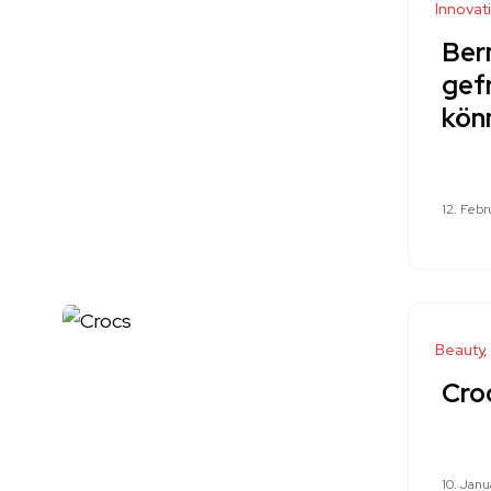
Innovat
Ber
gef
kön
12. Febr
Beauty
Cro
10. Jan