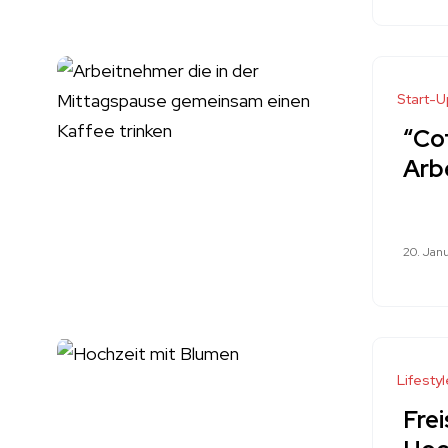
Start-U
“Co
Arb
20. Jan
Lifestyl
Fre