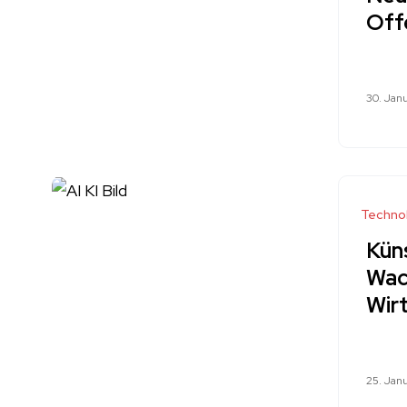
Off
30. Jan
Techno
Küns
Wac
Wir
25. Jan