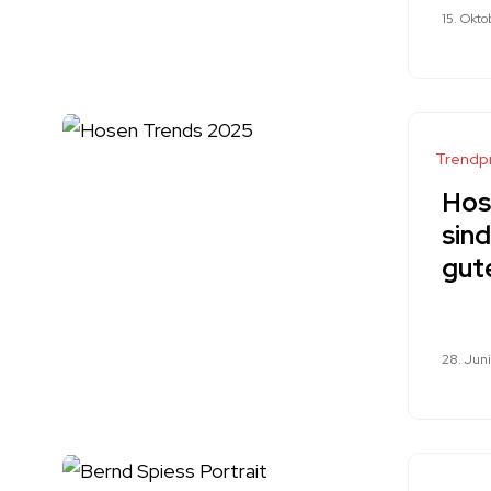
15. Okt
Trendp
Hos
sin
gut
28. Jun