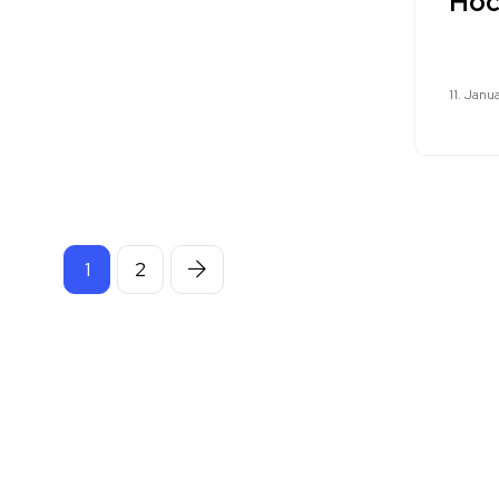
Hoc
11. Janu
1
2