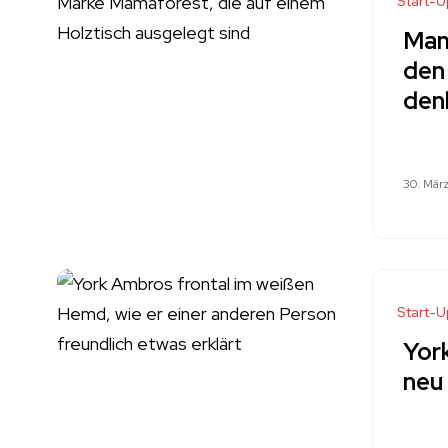
Start-U
Mam
den
den
30. Mär
Start-U
Yor
neu 