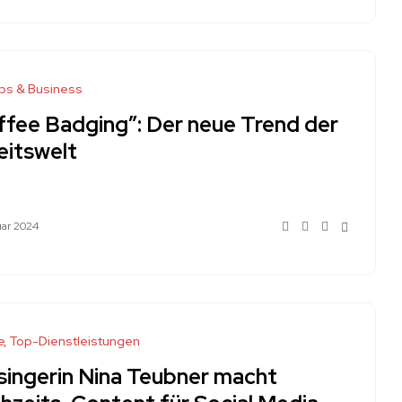
ps & Business
ffee Badging”: Der neue Trend der
eitswelt
uar 2024
e
Top-Dienstleistungen
isingerin Nina Teubner macht