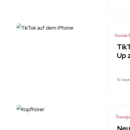
Social
Tik
Up 
10. Sep
Trendp
Neu