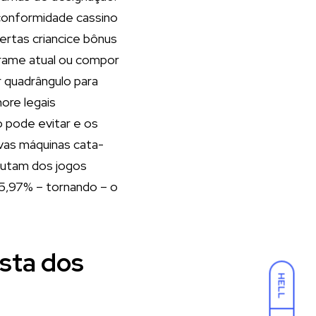
conformidade cassino
ertas criancice bônus
arame atual ou compor
 quadrângulo para
ore legais
 pode evitar e os
vas máquinas cata-
frutam dos jogos
95,97% – tornando – o
sta dos
HELL