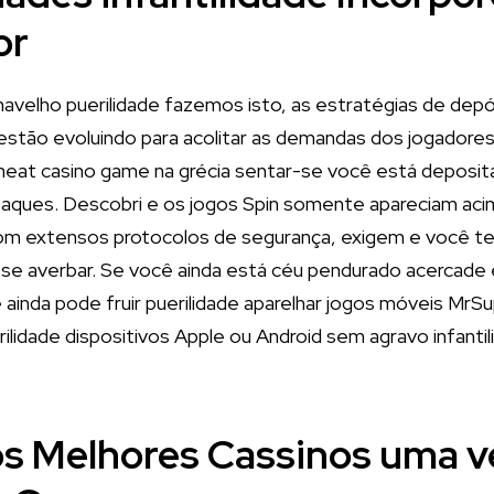
or
havelho puerilidade fazemos isto, as estratégias de depós
a estão evoluindo para acolitar as demandas dos jogadores
lli heat casino game na grécia sentar-se você está depos
aques. Descobri e os jogos Spin somente apareciam acima
com extensos protocolos de segurança, exigem e você te
 se averbar. Se você ainda está céu pendurado acercade
 ainda pode fruir puerilidade aparelhar jogos móveis MrS
lidade dispositivos Apple ou Android sem agravo infantil
s Melhores Cassinos uma v