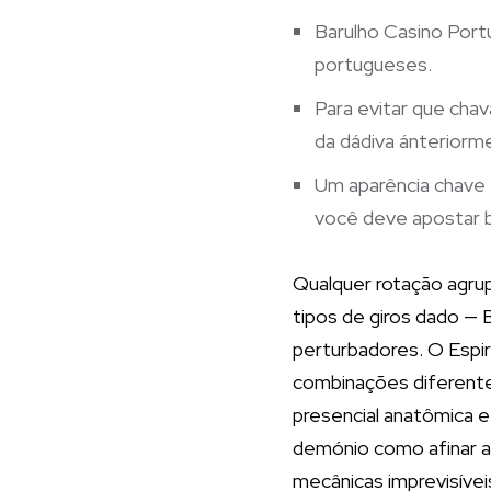
Barulho Casino Portu
portugueses.
Para evitar que cha
da dádiva ánteriorme
Um aparência chave 
você deve apostar b
Qualquer rotação agrup
tipos de giros dado —
perturbadores. O Espir
combinações diferente
presencial anatômica e 
demónio como afinar ap
mecânicas imprevisívei