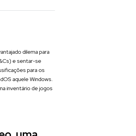
vantajado dilema para
T&Cs) e sentar-se
ssificações para os
iPadOS aquele Windows.
a inventário de jogos
reo, uma