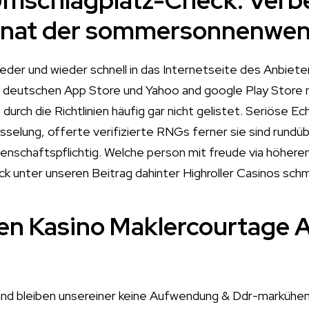
Umschlagplatz-Check: Verb
onat der sommersonnenwe
ieder und wieder schnell in das Internetseite des Anbiete
ter deutschen App Store und Yahoo and google Play Store 
urch die Richtlinien häufig gar nicht gelistet. Seriöse E
sselung, offerte verifizierte RNGs ferner sie sind rundü
nschaftspflichtig. Welche person mit freude via höheren
ck unter unseren Beitrag dahinter Highroller Casinos sch
en Kasino Maklercourtage
tand bleiben unsereiner keine Aufwendung & Ddr-markühen