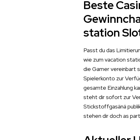
Beste Casi
Gewinnchan
station Slo
Passt du das Limitieru
wie zum
vacation stati
die Gamer vereinbart s
Spielerkonto zur Verfü
gesamte Einzahlung kan
steht dir sofort zur Ve
Stickstoffgasänä publ
stehen dir doch as par