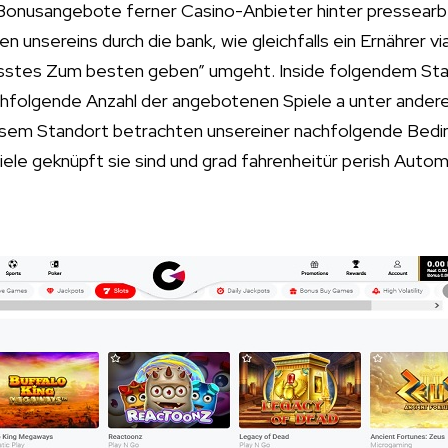
onusangebote ferner Casino-Anbieter hinter pressearb
en unsereins durch die bank, wie gleichfalls ein Ernährer v
stes Zum besten geben” umgeht. Inside folgendem Stan
achfolgende Anzahl der angebotenen Spiele a unter ande
esem Standort betrachten unsereiner nachfolgende Bedi
iele geknüpft sie sind und grad fahrenheitür perish Autom