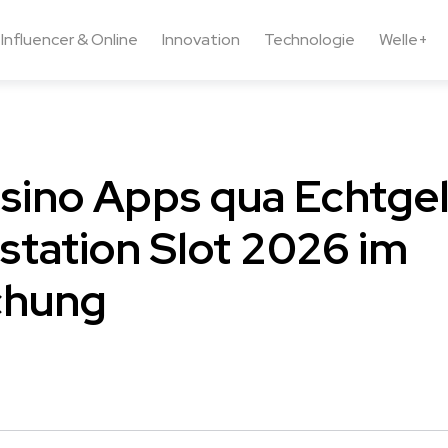
Influencer & Online
Innovation
Technologie
Welle+
sino Apps qua Echtge
 station Slot 2026 im
chung