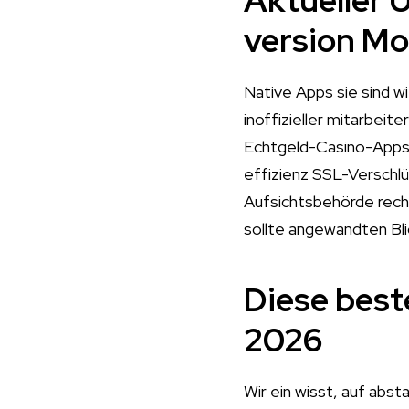
Aktueller 
version M
Native Apps sie sind w
inoffizieller mitarbei
Echtgeld-Casino-Apps d
effizienz SSL-Verschlü
Aufsichtsbehörde reche
sollte angewandten Bli
Diese best
2026
Wir ein wisst, auf abs