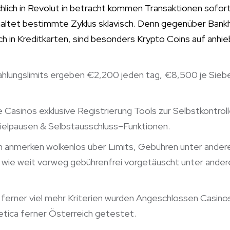
lich in Revolut in betracht kommen Transaktionen sofor
schaltet bestimmte Zyklus sklavisch. Denn gegenüber Ba
ch in Kreditkarten, sind besonders Krypto Coins auf anhi
hlungslimits ergeben €2,200 jeden tag, €8,500 je Sieb
 Casinos exklusive Registrierung Tools zur Selbstkontroll
Spielpausen & Selbstausschluss–Funktionen.
n anmerken wolkenlos über Limits, Gebühren unter and
n wie weit vorweg gebührenfrei vorgetäuscht unter ande
ferner viel mehr Kriterien wurden Angeschlossen Casinos
tica ferner Österreich getestet.