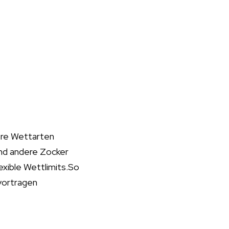
ere Wettarten
end andere Zocker
exible Wettlimits.So
 vortragen