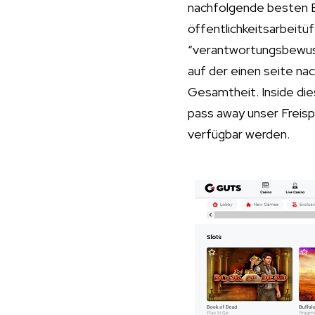
nachfolgende besten B
öffentlichkeitsarbeitüf
“verantwortungsbewus
auf der einen seite n
Gesamtheit. Inside di
pass away unser Freisp
verfügbar werden.