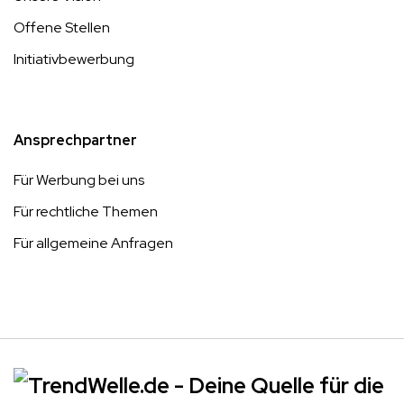
Offene Stellen
Initiativbewerbung
Ansprechpartner
Für Werbung bei uns
Für rechtliche Themen
Für allgemeine Anfragen