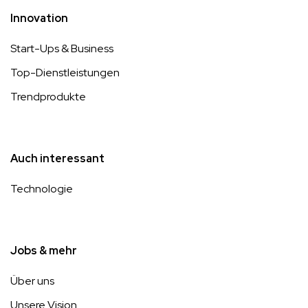
Innovation
Start-Ups & Business
Top-Dienstleistungen
Trendprodukte
Auch interessant
Technologie
Jobs & mehr
Über uns
Unsere Vision