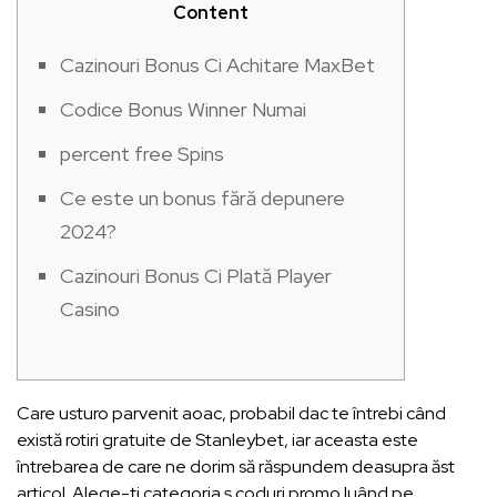
Content
Cazinouri Bonus Ci Achitare MaxBet
Codice Bonus Winner Numai
percent free Spins
Ce este un bonus fără depunere
2024?
Cazinouri Bonus Ci Plată Player
Casino
Care usturo parvenit aoac, probabil dac te întrebi când
există rotiri gratuite de Stanleybet, iar aceasta este
întrebarea de care ne dorim să răspundem deasupra ăst
articol. Alege-ți categoria ş coduri promo luând pe