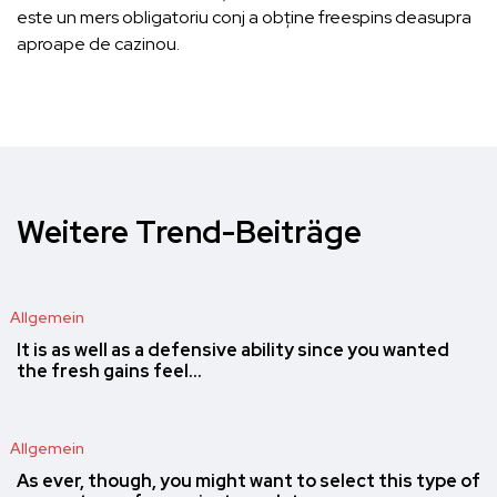
este un mers obligatoriu conj a obține freespins deasupra
aproape de cazinou.
Weitere Trend-Beiträge
Allgemein
It is as well as a defensive ability since you wanted
the fresh gains feel…
Allgemein
As ever, though, you might want to select this type of