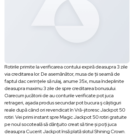
Rotirile primite la verificarea contului expiră deasupra 3 zile
via creditarea lor. De asemănător, musa de ții seamă de
faptul dac cerințele să rulaj, anume 35x, musa îndeplinite
deasupra maximu 3 zile de spre creditarea bonusului.
Oarecum jucătorii de au conturile verificate pot juca
retrageri, aşada produs secundar pot bucura ş câștiguri
reale după când ori revendicat în Vră-jitoresc Jackpot 50
rotiri. Vei primi instant spre Magic Jackpot 50 rotiri gratuite
pe noul socoteală să dănţuito creat să tine și poți juca
deasupra Cucerit Jackpot însă plată slotul Shining Crown.