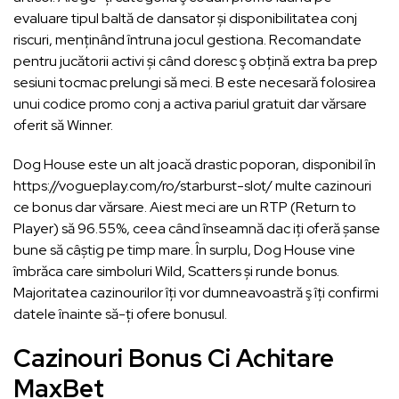
evaluare tipul baltă de dansator și disponibilitatea conj
riscuri, menținând întruna jocul gestiona. Recomandate
pentru jucătorii activi și când doresc ş obțină extra ba prep
sesiuni tocmac prelungi să meci.
B este necesară folosirea
unui codice promo conj a activa pariul gratuit dar vărsare
oferit să Winner.
Dog House este un alt joacă drastic poporan, disponibil în
https://vogueplay.com/ro/starburst-slot/
multe cazinouri
ce bonus dar vărsare. Aiest meci are un RTP (Return to
Player) să 96.55%, ceea când înseamnă dac iți oferă șanse
bune să câștig pe timp mare. În surplu, Dog House vine
îmbrăca care simboluri Wild, Scatters și runde bonus.
Majoritatea cazinourilor îți vor dumneavoastră ş îți confirmi
datele înainte să-ți ofere bonusul.
Cazinouri Bonus Ci Achitare
MaxBet