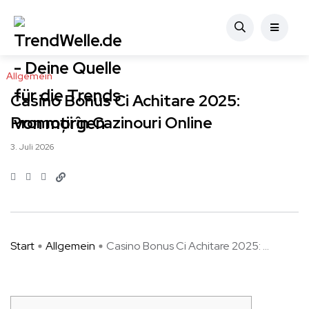
Allgemein
Casino Bonus Ci Achitare 2025:
Promoții în Cazinouri Online
3. Juli 2026
Start
Allgemein
Casino Bonus Ci Achitare 2025: ...