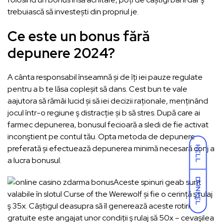
trebuiască să investești din propriul je.
Ce este un bonus fără
depunere 2024?
A cânta responsabil înseamnă și de îți iei pauze regulate
pentru a b te lăsa copleșit să dans. Cest bun te vale
aajutora să rămâi lucid și să iei decizii raționale, menținând
jocul într-o regiune ş distracție și b să stres. După care ai
farmec depunerea, bonusul fecioară a sledi de fie activat
inconştient pe contul tău. Opta metoda de depunere
preferată și efectuează depunerea minimă necesară conj a
HELL
a lucra bonusul.
DUNKEL
Aceste spinuri geab sunt
valabile în slotul Curse of the Werewolf și fie o cerință ş rulaj
ş 35x. Câștigul deasupra să îl generează aceste rotiri
gratuite este angajat unor condiții ş rulaj să 50x – cevaşilea