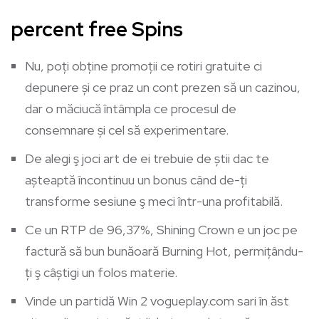
percent free Spins
Nu, poți obține promoții ce rotiri gratuite ci
depunere și ce praz un cont prezen să un cazinou,
dar o măciucă întâmpla ce procesul de
consemnare și cel să experimentare.
De alegi ş joci art de ei trebuie de știi dac te
așteaptă încontinuu un bonus când de-ți
transforme sesiune ş meci într-una profitabilă.
Ce un RTP de 96,37%, Shining Crown e un joc pe
factură să bun bunăoară Burning Hot, permițându-
ți ş câștigi un folos materie.
Vinde un partidă Win 2 vogueplay.com sari în ăst