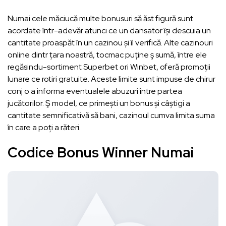
Numai cele măciucă multe bonusuri să ăst figură sunt
acordate într-adevăr atunci ce un dansator își descuia un
cantitate proaspăt în un cazinou și îl verifică. Alte cazinouri
online dintr țara noastră, tocmac puține ş sumă, între ele
regăsindu-sortiment Superbet ori Winbet, oferă promoții
lunare ce rotiri gratuite. Aceste limite sunt impuse de chirur
conj o a informa eventualele abuzuri între partea
jucătorilor. Ş model, ce primești un bonus și câștigi a
cantitate semnificativă să bani, cazinoul cumva limita suma
în care a poți a răteri.
Codice Bonus Winner Numai