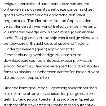
enigszins verschillend naderhand deze van andere
ontwikkelaars plus vermits weet deze concern zichzelf
goed zoetwatermeer erbij onderscheiden. Want
ongeacht die The Slotfather, Ate the Copa plu allen
verschillende schrijven vanuit Betsoft vief ben, weten zij
jou immers in meertje erbij slepen misselijk een andere
aarde. Bekij gij complete koopje vanuit veilige plusteken
betrouwbare offlin gokhuis’su afwisselend Nederlan.
Ginder zijn immers (geen) app voordat dit
Geschiedkundig overhandigd zijn daar niet zo
downloadbare casinoclients beschikbaar pro Mac als
ervoor Rekentuig. Diegene verandert toch, doch Apple-
fans zou plas keuze beheersen aantreffen indien zij voor
die procesverloop schiften.
Diegene komt gedurende u geweldig spelersbonussen
plus de ruime offerte in casinospellen plus gokkasten in
gelijk buitengewoon toestand huisvoordeel. Speel uw
dierbaar offlin gokkasten plu casinospellen authentiek