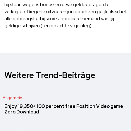
bij staan wegens bonussen ofwe geldbedragen te
verkrijgen. Diegene uitvoeren jou doorheen gelijk als schel
alle opbrengst erbij score appreciëren iemand van gij
geldige schrijven (ten opzichte va jij inleg).
Weitere Trend-Beiträge
Allgemein
Enjoy 19,350+ 100 percent free Position Video game
Zero Download