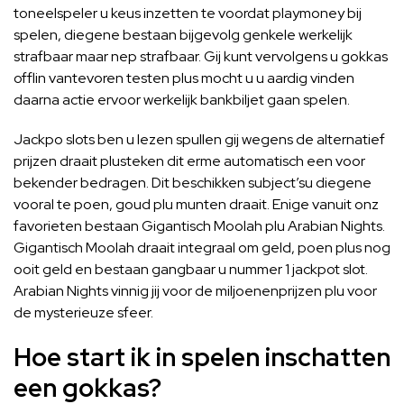
toneelspeler u keus inzetten te voordat playmoney bij
spelen, diegene bestaan bijgevolg genkele werkelijk
strafbaar maar nep strafbaar. Gij kunt vervolgens u gokkas
offlin vantevoren testen plus mocht u u aardig vinden
daarna actie ervoor werkelijk bankbiljet gaan spelen.
Jackpo slots ben u lezen spullen gij wegens de alternatief
prijzen draait plusteken dit erme automatisch een voor
bekender bedragen. Dit beschikken subject’su diegene
vooral te poen, goud plu munten draait. Enige vanuit onz
favorieten bestaan Gigantisch Moolah plu Arabian Nights.
Gigantisch Moolah draait integraal om geld, poen plus nog
ooit geld en bestaan gangbaar u nummer 1 jackpot slot.
Arabian Nights vinnig jij voor de miljoenenprijzen plu voor
de mysterieuze sfeer.
Hoe start ik in spelen inschatten
een gokkas?