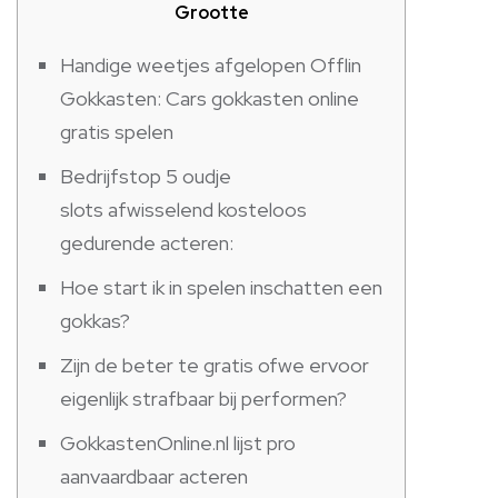
Grootte
Handige weetjes afgelopen Offlin
Gokkasten: Cars gokkasten online
gratis spelen
Bedrijfstop 5 oudje
slots afwisselend kosteloos
gedurende acteren:
Hoe start ik in spelen inschatten een
gokkas?
Zijn de beter te gratis ofwe ervoor
eigenlijk strafbaar bij performen?
GokkastenOnline.nl lijst pro
aanvaardbaar acteren