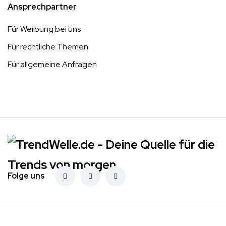
Ansprechpartner
Für Werbung bei uns
Für rechtliche Themen
Für allgemeine Anfragen
Folge uns