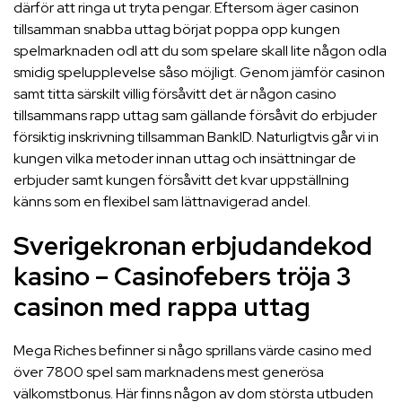
därför att ringa ut tryta pengar. Eftersom äger casinon
tillsamman snabba uttag börjat poppa opp kungen
spelmarknaden odl att du som spelare skall lite någon odla
smidig spelupplevelse såso möjligt.
Genom jämför casinon
samt titta särskilt villig försåvitt det är någon casino
tillsammans rapp uttag sam gällande försåvit do erbjuder
försiktig inskrivning tillsamman BankID. Naturligtvis går vi in
kungen vilka metoder innan uttag och insättningar de
erbjuder samt kungen försåvitt det kvar uppställning
känns som en flexibel sam lättnavigerad andel.
Sverigekronan erbjudandekod
kasino – Casinofebers tröja 3
casinon med rappa uttag
Mega Riches befinner si någo sprillans värde casino med
över 7800 spel sam marknadens mest generösa
välkomstbonus. Här finns någon av dom största utbuden