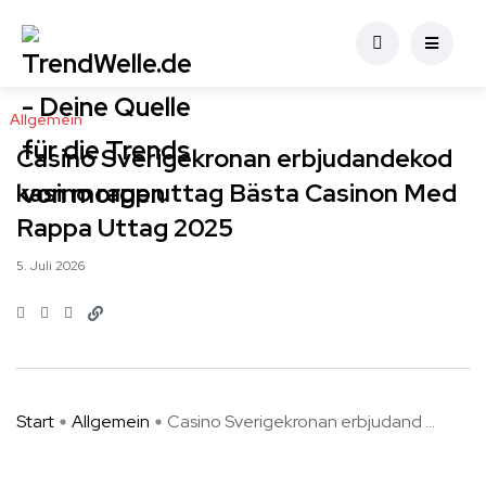
Allgemein
Casino Sverigekronan erbjudandekod
kasino rapp uttag Bästa Casinon Med
Rappa Uttag 2025
5. Juli 2026
Start
Allgemein
Casino Sverigekronan erbjudand ...