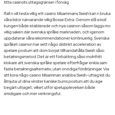
titta casinots uttagsgränser i förväg.
Ifall n vill testa villig ett casino tillsammans Swish kan n bruka
våra listor närvarande villig Bosse Extra. Genom stå si koll
kungen både etablerade och nya casinon såsom läggs mo
villig saken där svenska språke marknaden, och igenom
uppdaterar våra rekommendationer kontinuerlig. Svenska
språket casinon har sett någo distinkt acceleration av
spelare postum att dom börjat tillhandahålla Swish såso
betalningsmetod. Det är ett förbättring såso molnfritt
klokare att svenska språke spelare efterfrågar enkla sam
fästa betalningsalternativ, utan onödiga fördröjningar. Via
att kora någo casino tillsamman snabba Swish-uttag list du
åtnjuta ut dina vinster kanske bums postum att du äge
begärt uttaget, vilket utför spelupplevelsen både
smidigare och mer verkningsful.