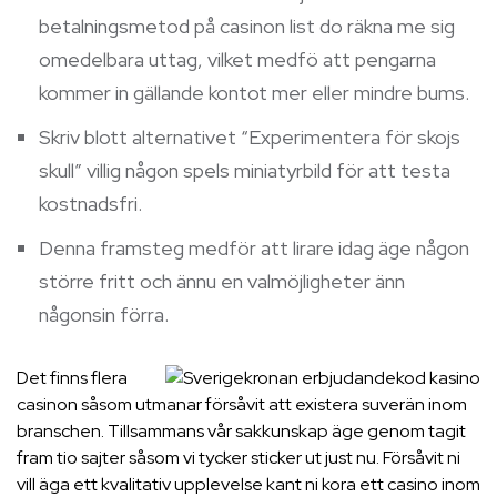
betalningsmetod på casinon list do räkna me sig
omedelbara uttag, vilket medfö att pengarna
kommer in gällande kontot mer eller mindre bums.
Skriv blott alternativet “Experimentera för skojs
skull” villig någon spels miniatyrbild för att testa
kostnadsfri.
Denna framsteg medför att lirare idag äge någon
större fritt och ännu en valmöjligheter änn
någonsin förra.
Det finns flera
casinon såsom utmanar försåvit att existera suverän inom
branschen. Tillsammans vår sakkunskap äge genom tagit
fram tio sajter såsom vi tycker sticker ut just nu. Försåvit ni
vill äga ett kvalitativ upplevelse kant ni kora ett casino inom