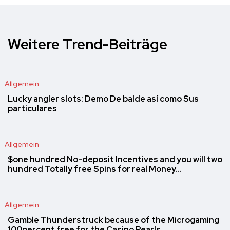
Weitere Trend-Beiträge
Allgemein
Lucky angler slots: Demo De balde así­ como Sus
particulares
Allgemein
$one hundred No-deposit Incentives and you will two
hundred Totally free Spins for real Money…
Allgemein
Gamble Thunderstruck because of the Microgaming
100percent free for the Casino Pearls