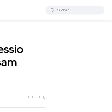
essio
sam