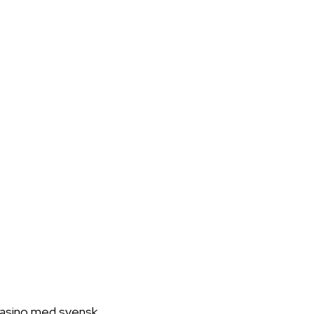
 casino med svensk