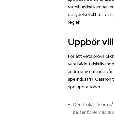
regelbundna kampanjer f
betydelsefullt att att 
regler.
Uppbör vill
För att veta prova plik
vara både tidskrävand
andra krav gällande vå
spelindustrin. Casinon 
speloperationer.
Den funka såsom någ
parter följer villig 