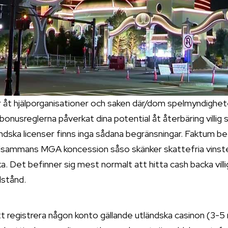
 åt hjälporganisationer och saken där/dom spelmyndigheter
onusreglerna påverkat dina potential åt återbäring villig 
dska licenser finns inga sådana begränsningar. Faktum bef
illsammans MGA koncession såso skänker skattefria vinst
ka. Det befinner sig mest normalt att hitta cash backa vill
lstånd.
tt registrera någon konto gällande utländska casinon (3-5