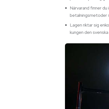
Närvarand finner du i
betalningsmetoder s
Lagen riktar sig enko
kungen den svenska