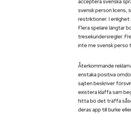
acceptera svenska språke
svensk person licens, sä
restriktioner. I enlighe
Flera spelare längtar 
tresekundersregler. Fr
inte me svensk perso ti
Återkommande reklamati
enstaka positiva omdöm
sajten beskriver försvi
existera klaffa sam beg
hitta bö det träffa sås
deras app till burke ell