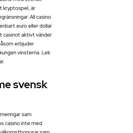
 kryptospel, är
gränsningar. All casino
nbart euro eller dollar
tt casinot aktivt vänder
 såsom erbjuder
 kungen vinsterna. Lek
r.
 me svensk
urneringar sam
os casino inte med
a välkomstbonusar sam