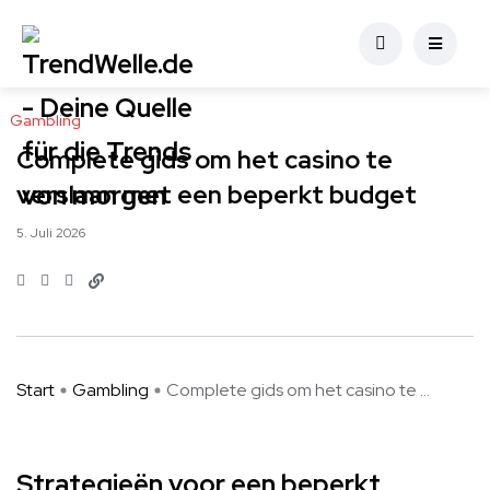
Gambling
Complete gids om het casino te
verslaan met een beperkt budget
5. Juli 2026
Start
Gambling
Complete gids om het casino te ...
Strategieën voor een beperkt