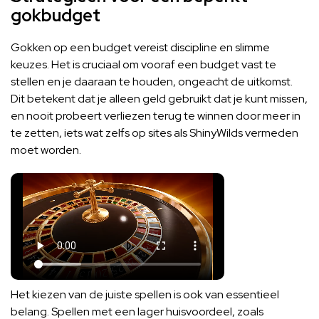
gokbudget
Gokken op een budget vereist discipline en slimme
keuzes. Het is cruciaal om vooraf een budget vast te
stellen en je daaraan te houden, ongeacht de uitkomst.
Dit betekent dat je alleen geld gebruikt dat je kunt missen,
en nooit probeert verliezen terug te winnen door meer in
te zetten, iets wat zelfs op sites als
ShinyWilds
vermeden
moet worden.
Het kiezen van de juiste spellen is ook van essentieel
belang. Spellen met een lager huisvoordeel, zoals