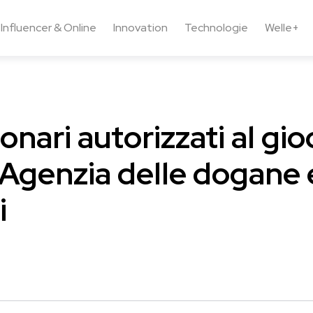
Influencer & Online
Innovation
Technologie
Welle+
nari autorizzati al gio
 Agenzia delle dogane 
i