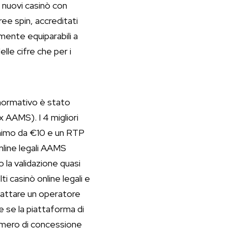
o nuovi casinò con
ee spin, accreditati
mente equiparabili a
lle cifre che per i
 normativo è stato
x AAMS). I 4 migliori
inimo da €10 e un RTP
nline legali AAMS
la validazione quasi
 casinò online legali e
ontattare un operatore
 se la piattaforma di
umero di concessione