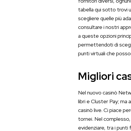
fornitori diversi, ognun
tabella qui sotto trovi
scegliere quelle più ada
consultare i nostri appr
a queste opzioni princi
permettendoti di sceglie
punti virtuali che poss
Migliori cas
Nel nuovo casinò Netwin
libri e Cluster Pay; ma 
casinò live. Ci piace 
tornei. Nel complesso, B
evidenziare, tra i punt