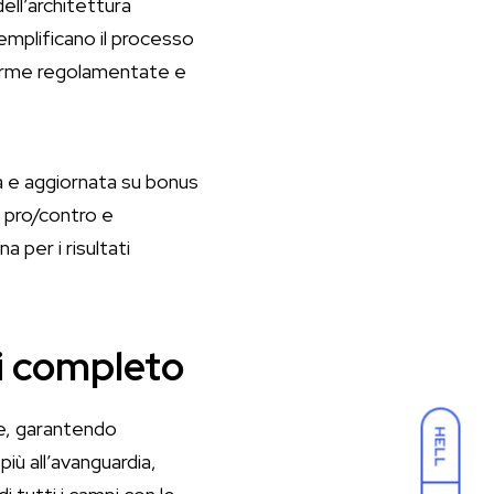
dell’architettura
emplificano il processo
forme regolamentate e
ta e aggiornata su bonus
 pro/contro e
 per i risultati
i completo
te, garantendo
HELL
più all’avanguardia,