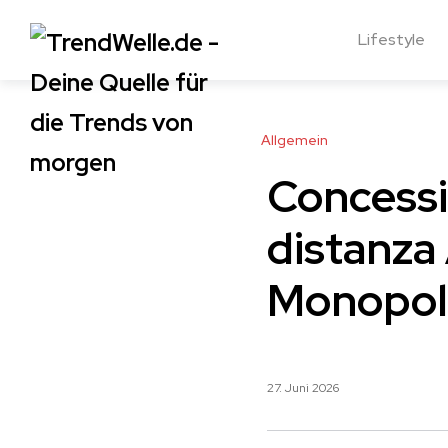
Lifestyle
Allgemein
Concessio
distanza
Monopol
27. Juni 2026