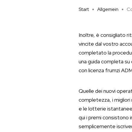
Start
Allgemein
Co
Inoltre, è consigliato r
vincite dal vostro acco
completato la procedura
una guida completa su c
con licenza
frumzi
ADM 
Quelle dei nuovi operat
completezza, i migliori
e le lotterie istantan
qui i premi consistono 
semplicemente iscriver