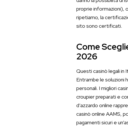
danno la possibilità di i
proprie informazioni), 
ripetiamo, la certifica
sito sono certificati.
Come Sceglie
2026
Questi casinò legali in 
Entrambe le soluzioni h
personali. I migliori cas
croupier preparati e cor
d’azzardo online rappre
casinò online AAMS, pot
pagamenti sicuri e un’a