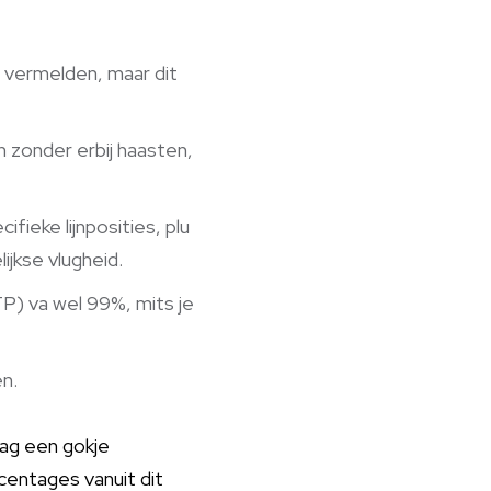
 vermelden, maar dit
 zonder erbij haasten,
fieke lijnposities, plu
jkse vlugheid.
TP) va wel 99%, mits je
n.
ag een gokje
centages vanuit dit