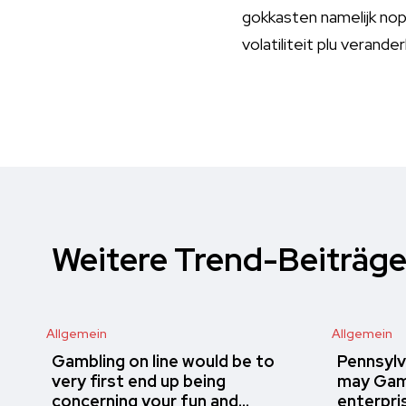
gokkasten namelijk nop
volatiliteit plu verande
Weitere Trend-Beiträg
Allgemein
Allgemein
Gambling on line would be to
Pennsylv
very first end up being
may Gam
concerning your fun and…
enterpri