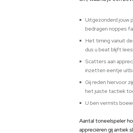
Uitgezonderd jouw p
bedragen noppes fai
Het timing vanuit d
dus u beat blijft le
Scatters aan appreci
inzetten eentje uit
Gij reden hiervoor z
het juiste tactiek
U ben vermits boeien
Aantal toneelspeler h
appreciëren gij antiek 