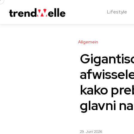
Lifestyle
Allgemein
Gigantis
afwissel
kako preb
glavni n
29. Juni 2026