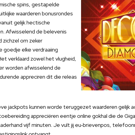
tmische spins, gestapelde
uitkijke waarderen bonusrondes
anuit gelijk hectische
n. Afwisselend de belevenis
d zichzel om zeker
 goedje elke verdraaiing
Het verklaard zowel het vlugheid,
ker worden afwisselend de
urende appreciren dit die releas
eve jackpots kunnen worde teruggezet waarderen gelijk a
 toebereiding appreciëren eentje online gokhal die de Gig
aderhand vijf minuten. Je vult jij eu‑brievenpos, telefo
stigingslink ontvangt.