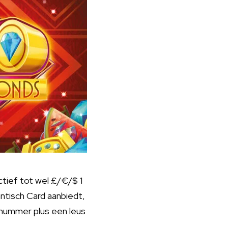
ctief tot wel £/€/$ 1
antisch Card aanbiedt,
onnummer plus een leus