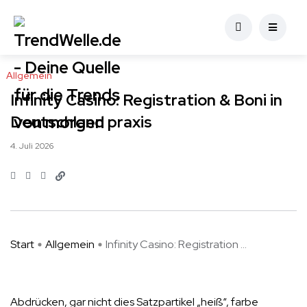
Allgemein
Infinity Casino: Registration & Boni in
Deutschland praxis
4. Juli 2026
Start
Allgemein
Infinity Casino: Registration ...
Abdrücken, gar nicht dies Satzpartikel „heiß“, farbe