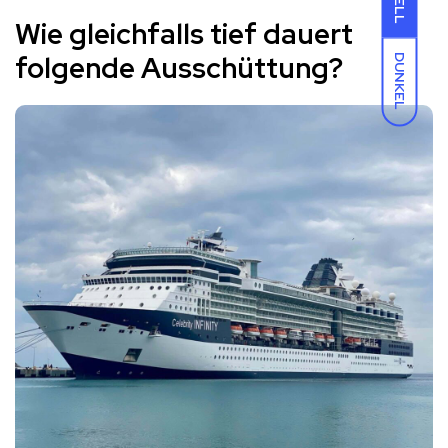
HELL
Wie gleichfalls tief dauert
folgende Ausschüttung?
DUNKEL