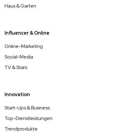
Haus & Garten
Influencer & Online
Online-Marketing
Social-Media
TV & Stars
Innovation
Start-Ups & Business
Top-Dienstleistungen
Trendprodukte