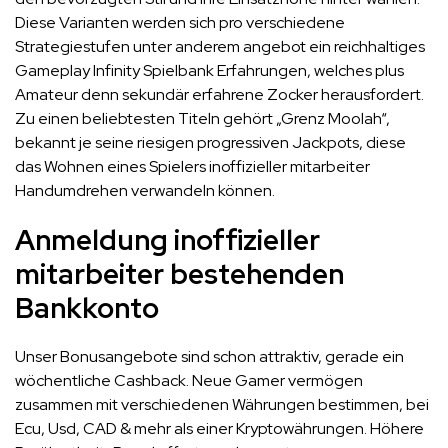
Diese Varianten werden sich pro verschiedene
Strategiestufen unter anderem angebot ein reichhaltiges
Gameplay Infinity Spielbank Erfahrungen, welches plus
Amateur denn sekundär erfahrene Zocker herausfordert.
Zu einen beliebtesten Titeln gehört „Grenz Moolah“,
bekannt je seine riesigen progressiven Jackpots, diese
das Wohnen eines Spielers inoffizieller mitarbeiter
Handumdrehen verwandeln können.
Anmeldung inoffizieller
mitarbeiter bestehenden
Bankkonto
Unser Bonusangebote sind schon attraktiv, gerade ein
wöchentliche Cashback. Neue Gamer vermögen
zusammen mit verschiedenen Währungen bestimmen, bei
Ecu, Usd, CAD & mehr als einer Kryptowährungen. Höhere