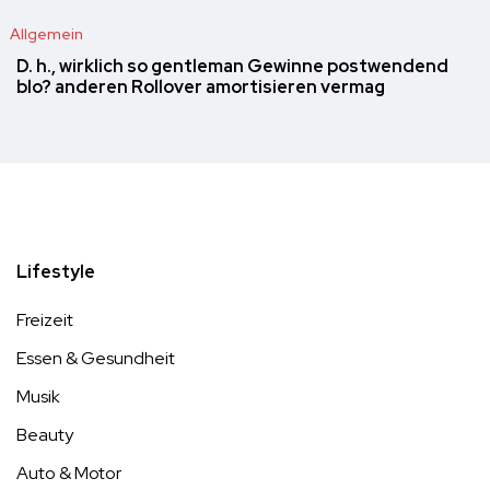
Allgemein
D. h., wirklich so gentleman Gewinne postwendend
blo? anderen Rollover amortisieren vermag
Lifestyle
Freizeit
Essen & Gesundheit
Musik
Beauty
Auto & Motor