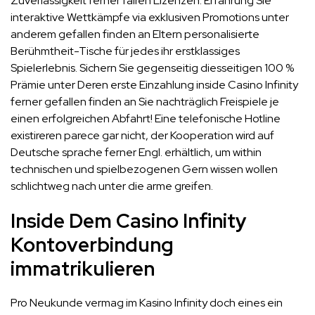
Zuverlässigkeit ferner fairen Lizenzen. Erfahrung Sie
interaktive Wettkämpfe via exklusiven Promotions unter
anderem gefallen finden an Eltern personalisierte
Berühmtheit-Tische für jedes ihr erstklassiges
Spielerlebnis. Sichern Sie gegenseitig diesseitigen 100 %
Prämie unter Deren erste Einzahlung inside Casino Infinity
ferner gefallen finden an Sie nachträglich Freispiele je
einen erfolgreichen Abfahrt! Eine telefonische Hotline
existireren parece gar nicht, der Kooperation wird auf
Deutsche sprache ferner Engl. erhältlich, um within
technischen und spielbezogenen Gern wissen wollen
schlichtweg nach unter die arme greifen.
Inside Dem Casino Infinity
Kontoverbindung
immatrikulieren
Pro Neukunde vermag im Kasino Infinity doch eines ein