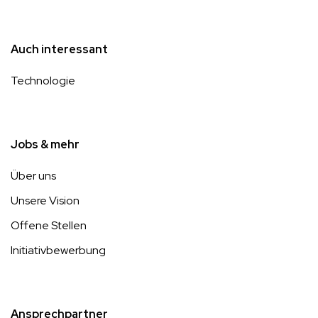
Auch interessant
Technologie
Jobs & mehr
Über uns
Unsere Vision
Offene Stellen
Initiativbewerbung
Ansprechpartner