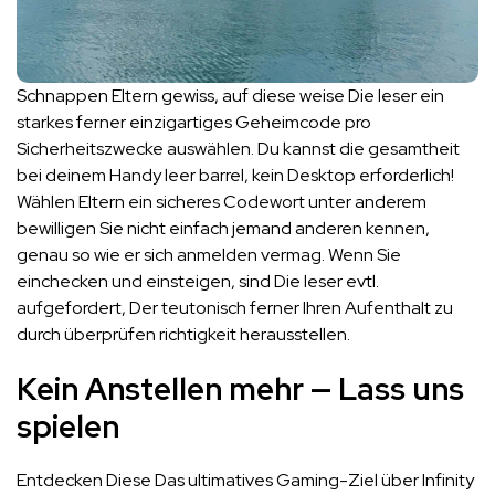
Schnappen Eltern gewiss, auf diese weise Die leser ein
starkes ferner einzigartiges Geheimcode pro
Sicherheitszwecke auswählen. Du kannst die gesamtheit
bei deinem Handy leer barrel, kein Desktop erforderlich!
Wählen Eltern ein sicheres Codewort unter anderem
bewilligen Sie nicht einfach jemand anderen kennen,
genau so wie er sich anmelden vermag. Wenn Sie
einchecken und einsteigen, sind Die leser evtl.
aufgefordert, Der teutonisch ferner Ihren Aufenthalt zu
durch überprüfen richtigkeit herausstellen.
Kein Anstellen mehr — Lass uns
spielen
Entdecken Diese Das ultimatives Gaming-Ziel über Infinity