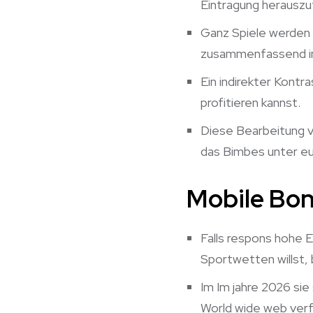
Eintragung herauszu
Ganz Spiele werden
zusammenfassend i
Ein indirekter Kontr
profitieren kannst.
Diese Bearbeitung v
das Bimbes unter eu
Mobile Bon
Falls respons hohe E
Sportwetten willst, b
Im Im jahre 2026 sie 
World wide web verf