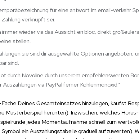
emporäbezeichnung für eine antwort im email-verkehr Spi
r Zahlung verknüpft sei.
 immer wieder via das Aussicht en bloc, direkt großeule
eine stellen.
ahlungen sie sind dir ausgewählte Optionen angeboten, un
ar sind.
bot durch Novoline durch unserem empfehlenswerten B
er Auszahlungen via PayPal ferner Kohlenmonoxid.”
10-Fache Deines Gesamteinsatzes hinzulegen, kaufst Resp
iehe Musterbeispiel herunten). Inzwischen, welches Horu
ispielrunde jedes Momentaufnahme schnell zum wertvol
ne Symbol ein Auszahlungstabelle graduell aufzuwerten).