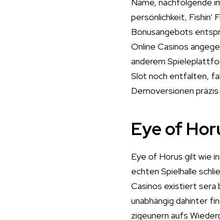
Name, nachfolgende im 
persönlichkeit, Fishin‘ 
Bonusangebots entspre
Online Casinos angegeb
anderem Spieleplattfo
Slot noch entfalten, f
Demoversionen präzis 
Eye of Horu
Eye of Horus gilt wie i
echten Spielhalle schli
Casinos existiert sera
unabhängig dahinter fin
zigeunern aufs Wiederg