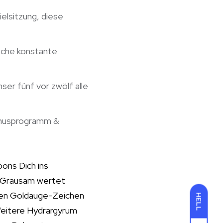
elsitzung, diese
rsche konstante
ser fünf vor zwölf alle
onusprogramm &
ons Dich ins
s-Grausam wertet
len Goldauge-Zeichen
HELL
 Weitere Hydrargyrum