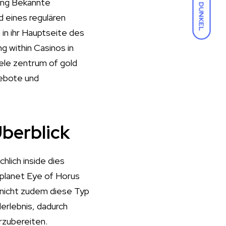
zing Bekannte
DUNKEL
ed eines regulären
n ihr Hauptseite des
g within Casinos in
ele zentrum of gold
gebote und
Überblick
hlich inside dies
r planet Eye of Horus
 nicht zudem diese Typ
lerlebnis, dadurch
rzubereiten.