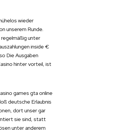
 mühelos wieder
 von unserem Runde.
 regelmäßig unter
auszahlungen inside €
 so Die Ausgaben
ino hinter vorteil, ist
loß deutsche Erlaubnis
onen, dort unser gar
tiert sie sind, statt
lösen unter anderem