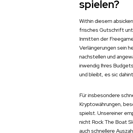
spielen?
Within diesem absicke
frisches Gutschrift un
Inmitten der Freegame
Verlängerungen sein he
nachstellen und angew
inwendig Ihres Budgets 
und bleibt, es sic dahi
Für insbesondere schne
Kryptowährungen, beson
spielst. Unsereiner em
nicht
Rock The Boat Sl
auch schnellere Ausza