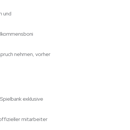
n und
Willkommensboni
spruch nehmen, vorher
Spielbank exklusive
ffizieller mitarbeiter