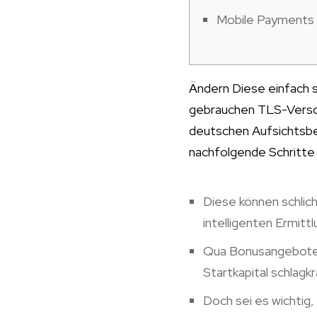
Mobile Payments (
Ändern Diese einfach 
gebrauchen TLS-Versch
deutschen Aufsichtsbe
nachfolgende Schritte
Diese können schlic
intelligenten Ermittl
Qua Bonusangeboten 
Startkapital schlagkr
Doch sei es wichtig,