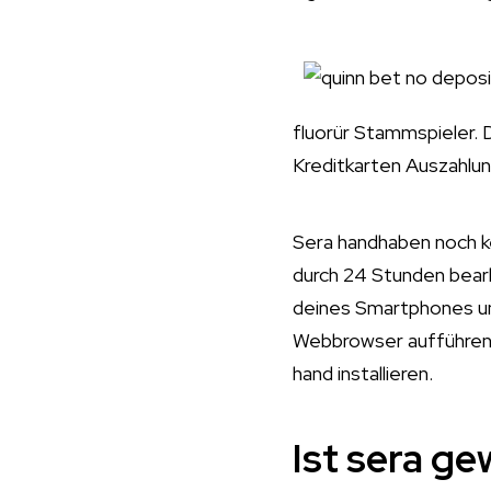
fluorür Stammspieler. 
Kreditkarten Auszahlung
Sera handhaben noch ke
durch 24 Stunden bearb
deines Smartphones und
Webbrowser aufführen.
hand installieren.
Ist sera ge