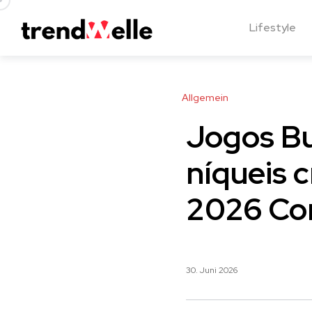
Lifestyle
Allgemein
Jogos Bu
níqueis 
2026 Co
30. Juni 2026