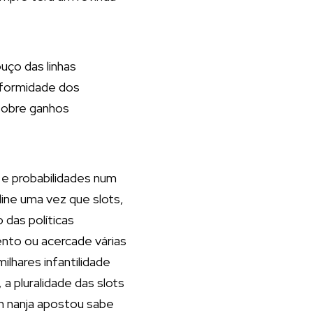
uço das linhas
onformidade dos
 sobre ganhos
 e probabilidades num
ine uma vez que slots,
 das políticas
nto ou acercade várias
lhares infantilidade
a pluralidade das slots
em nanja apostou sabe