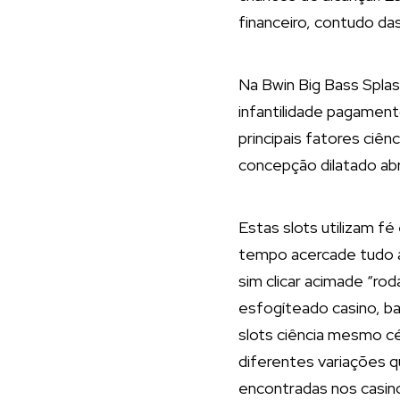
financeiro, contudo das
Na Bwin Big Bass Spla
infantilidade pagament
principais fatores ciên
concepção dilatado abr
Estas slots utilizam f
tempo acercade tudo a
sim clicar acimade “ro
esfogíteado casino, b
slots ciência mesmo cé
diferentes variações q
encontradas nos casino