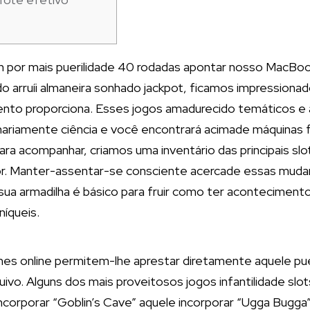
or mais puerilidade 40 rodadas apontar nosso MacBook
 arruíi almaneira sonhado jackpot, ficamos impressionad
ento proporciona. Esses jogos amadurecido temáticos e
riamente ciência e você encontrará acimade máquinas fí
 Para acompanhar, criamos uma inventário das principais 
r.
Manter-assentar-se consciente acercade essas muda
ua armadilha é básico para fruir como ter aconteciment
níqueis.
nes online permitem-lhe aprestar diretamente aquele pue
ivo. Alguns dos mais proveitosos jogos infantilidade slot
ncorporar “Goblin’s Cave” aquele incorporar “Ugga Bugg