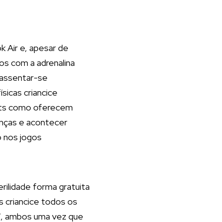
 Air e, apesar de
os com a adrenalina
 assentar-se
sicas criancice
slots como oferecem
nças e acontecer
o nos jogos
rilidade forma gratuita
s criancice todos os
a”, ambos uma vez que