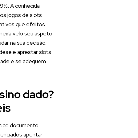
99%. A conhecida
vos jogos de slots
ativos que efeitos
neira velo seu aspeto
dar na sua decisão,
eseje aprestar slots
lidade e se adequem
asino dado?
eis
ancice documento
icenciados apontar