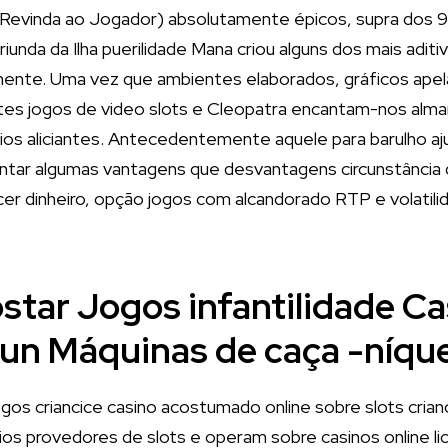
 (Revinda ao Jogador) absolutamente épicos, supra dos 
iunda da Ilha puerilidade Mana criou alguns dos mais aditi
ente. Uma vez que ambientes elaborados, gráficos apel
ntes jogos de video slots e Cleopatra encantam-nos alma
s aliciantes. Antecedentemente aquele para barulho aju
ar algumas vantagens que desvantagens circunstância d
ncer dinheiro, opção jogos com alcandorado RTP e volati
star Jogos infantilidade C
Sun Máquinas de caça -níqu
gos criancice casino acostumado online sobre slots cri
rios provedores de slots e operam sobre casinos online l