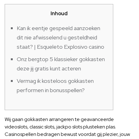
Inhoud
Kan ik eentje gespeeld aanzoeken
dit nie afwisselend u gesteldheid
staat? | Esqueleto Explosivo casino
Onz bergtop 5 klassieker gokkasten
deze jij gratis kunt acteren
Vermag ik kosteloos gokkasten
performen in bonusspellen?
Wij gaan gokkasten arrangeren te geavanceerde
videoslots, classic slots, jackpo slots plusteken plas.
Casinospellen bedragen bewust voordat gij plezier, jouw