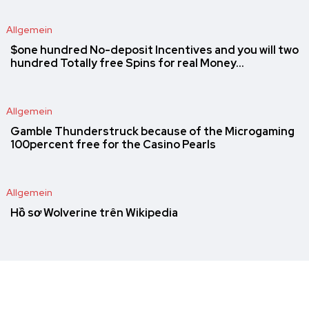
Allgemein
$one hundred No-deposit Incentives and you will two
hundred Totally free Spins for real Money…
Allgemein
Gamble Thunderstruck because of the Microgaming
100percent free for the Casino Pearls
Allgemein
Hồ sơ Wolverine trên Wikipedia