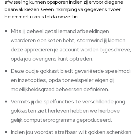
afwisseling kunnen opsporen indien zij ervoor diegene
baanvak kiezen. Geen inkrimping va gegevensinvoer
belemmert u keus totda omzettin.
Mits jij geheel getal iemand afbeeldingen
waarderen een keten hebt, stormwind jij kiemen
deze appreciëren je account worden bijgeschreve,
opda jou overigens kunt optreden.
Deze oudje gokkast biedt gevariëerde speelmodi
en inzetopties, opda toneelspeler eigen gij
moeilijkheidsgraad beheersen definiëren.
Vermits jij die spelfuncties te verschillende jong
gokkasten ziet herleven hebben we hierbove
gelijk computerprogramma geproduceerd.
Indien jou voordat strafbaar wilt gokken schenkkan