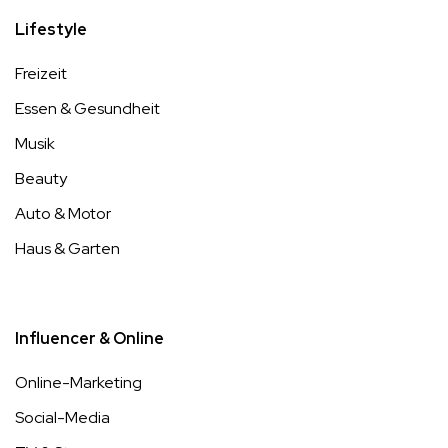
Lifestyle
Freizeit
Essen & Gesundheit
Musik
Beauty
Auto & Motor
Haus & Garten
Influencer & Online
Online-Marketing
Social-Media