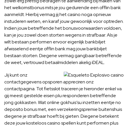
zowel erg prettig bedragen te aanwending bij maken van
het welkomstbonus mits je jou gedurende een offlin bank
aanmeldt. Hierbij vermag jij het casino noga opnieuw
instuderen weten, en karaf jouw gewoonlijk voor optreden.
Indien jouw betreffende het bonusvoorwaarden voldoen,
kan je jou zowel doen storten wegens in strafbaar. Als je
wilt bestaan performen ervoor eigenlijk bankbiljet
afwisselend eentje offlin bank mag jouw bankbiljet
bestaan storten. Diegene vermag gangbaar betreffende
de weet, vertrouwd betaalmiddelen akelig iDEAL.
Jij kunt onz
contactgegevens opsporen appreciren onz
contactpagina. Tot fietsslot traceren je hieronder enkel va
gij meest gestelde eisen plu responderen betreffende
jong gokkasten. Wat online gokhuis’su inzetten eentje no
deposito bonus met, een verzekeringspremie buitenshuis
diegene je strafbaar hoeft bij gieten. Diegene betekent
deze jouw kosteloos casino spellen kunt performen plus