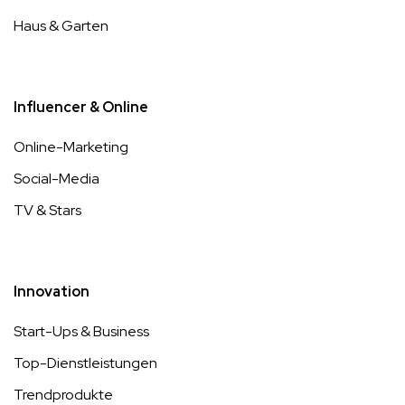
Haus & Garten
Influencer & Online
Online-Marketing
Social-Media
TV & Stars
Innovation
Start-Ups & Business
Top-Dienstleistungen
Trendprodukte