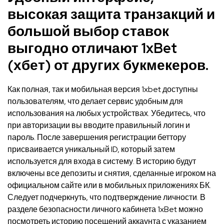
высокая защита транзакций и
большой выбор ставок
выгодно отличают 1xBet
(хбет) от других букмекеров.
Как полная, так и мобильная версия 1xbet доступны
пользователям, что делает сервис удобным для
использования на любых устройствах. Убедитесь, что
при авторизации вы вводите правильный логин и
пароль. После завершения регистрации беттору
присваивается уникальный ID, который затем
используется для входа в систему. В историю будут
включены все депозиты и снятия, сделанные игроком на
официальном сайте или в мобильных приложениях БК.
Следует подчеркнуть, что подтверждение личности. В
разделе безопасности личного кабинета 1xBet можно
посмотреть историю посещений аккаунта с указанием