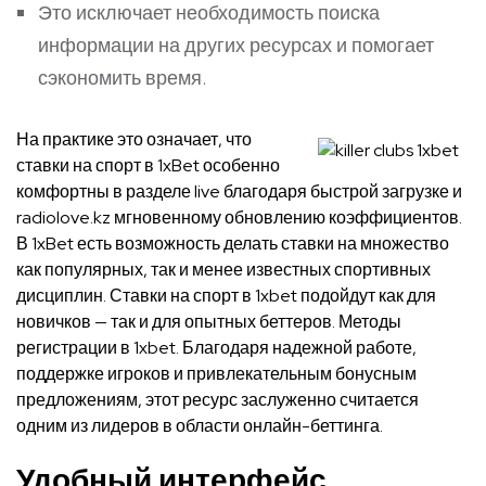
Это исключает необходимость поиска
информации на других ресурсах и помогает
сэкономить время.
На практике это означает, что
ставки на спорт в 1xBet особенно
комфортны в разделе live благодаря быстрой загрузке и
radiolove.kz
мгновенному обновлению коэффициентов.
В 1xBet есть возможность делать ставки на множество
как популярных, так и менее известных спортивных
дисциплин. Ставки на спорт в 1xbet подойдут как для
новичков — так и для опытных беттеров. Методы
регистрации в 1xbet. Благодаря надежной работе,
поддержке игроков и привлекательным бонусным
предложениям, этот ресурс заслуженно считается
одним из лидеров в области онлайн-беттинга.
Удобный интерфейс,