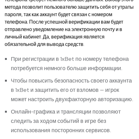
метода позволит пользователю защитить себя от утраты
пароля, так как аккаунт будет связан с номером
телефона. После успешной верификации вам будет
отправлено уведомление на электронную почту и в
личный кабинет. Да, верификация является
обязательной для вывода средств.
При регистрации в 1xBet по номеру телефона
потребуется немного больше информации.
Чтобы повысить безопасность своего аккаунта
в 1xBet и защитить его от взломов — игрок
может настроить двухфакторную авторизацию.
Онлайн-графика и трансляции позволяют
следить за ходом событий в игре без
использования посторонних сервисов.