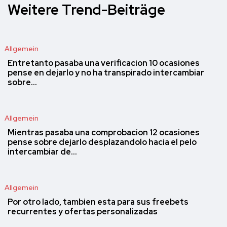
Weitere Trend-Beiträge
Allgemein
Entretanto pasaba una verificacion 10 ocasiones
pense en dejarlo y no ha transpirado intercambiar
sobre…
Allgemein
Mientras pasaba una comprobacion 12 ocasiones
pense sobre dejarlo desplazandolo hacia el pelo
intercambiar de…
Allgemein
Por otro lado, tambien esta para sus freebets
recurrentes y ofertas personalizadas