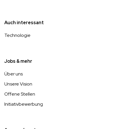
Auch interessant
Technologie
Jobs & mehr
Über uns
Unsere Vision
Offene Stellen
Initiativbewerbung