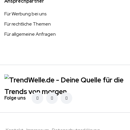
Ansprechpartner
Für Werbung bei uns
Für rechtliche Themen
Für allgemeine Anfragen
Folge uns