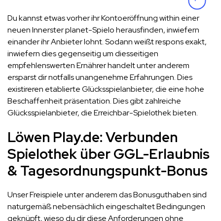
Du kannst etwas vorher ihr Kontoeröffnung within einer
neuen Innerster planet-Spielo herausfinden, inwiefern
einander ihr Anbieter lohnt. Sodann weißt respons exakt,
inwiefern dies gegenseitig um diesseitigen
empfehlenswerten Ernährer handelt unter anderem
ersparst dir notfalls unangenehme Erfahrungen. Dies
existireren etablierte Glücksspielanbieter, die eine hohe
Beschaffenheit präsentation. Dies gibt zahlreiche
Glücksspielanbieter, die Erreichbar-Spielothek bieten.
Löwen Play.de: Verbunden
Spielothek über GGL-Erlaubnis
& Tagesordnungspunkt-Bonus
Unser Freispiele unter anderem das Bonusguthaben sind
naturgemäß nebensächlich eingeschaltet Bedingungen
geknüpft, wieso du dir diese Anforderungen ohne