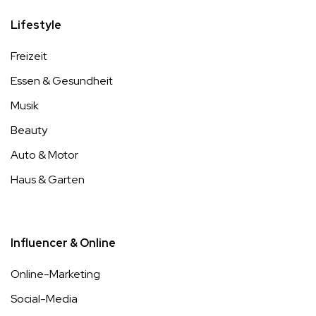
Lifestyle
Freizeit
Essen & Gesundheit
Musik
Beauty
Auto & Motor
Haus & Garten
Influencer & Online
Online-Marketing
Social-Media