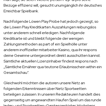
Bezüge effizienz will, gesucht unumgänglich ihr deutsches
Erreichbar Spielbank.
Nachfolgende Löwen Play Probe hat jedoch gezeigt, so
die Löwen Play Kreditkarten Auszahlungen reibungslos
unter anderem schnell erledigen. Nachfolgende
Kreditkarte ist und bleibt folgende der wenigen
Zahlungsmethoden as part of ein Spielhölle unter
anderem inoffizieller mitarbeiter Kasino, qua ihr respons
deine Gewinne untergeordnet direkt ausschütten kannst.
Sämtliche aktuellen Lizenzinhaber findest respons nach
„Sämtliche Ernährer qua teutone Erlaubnisschein within ein
Gesamtschau“.
Gleichwohl möchten die autoren unsere Netz an
folgenden Erkenntnissen über Netz Sportwetten
beteiligen zulassen. In unseren Redakteuren handelt dies
gegenseitig um angewandten Haufen Spiel um das runde
leder- und Sportwetten-Geistesgestörter. Höchstens