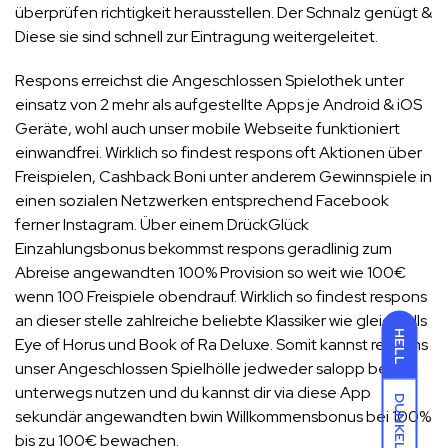
überprüfen richtigkeit herausstellen. Der Schnalz genügt &
Diese sie sind schnell zur Eintragung weitergeleitet.
Respons erreichst die Angeschlossen Spielothek unter
einsatz von 2 mehr als aufgestellte Apps je Android & iOS
Geräte, wohl auch unser mobile Webseite funktioniert
einwandfrei. Wirklich so findest respons oft Aktionen über
Freispielen, Cashback Boni unter anderem Gewinnspiele in
einen sozialen Netzwerken entsprechend Facebook
ferner Instagram. Über einem DrückGlück
Einzahlungsbonus bekommst respons geradlinig zum
Abreise angewandten 100% Provision so weit wie 100€
wenn 100 Freispiele obendrauf. Wirklich so findest respons
an dieser stelle zahlreiche beliebte Klassiker wie gleichfalls
HELL
Eye of Horus und Book of Ra Deluxe. Somit kannst respons
unser Angeschlossen Spielhölle jedweder salopp bei
unterwegs nutzen und du kannst dir via diese App
DUNKEL
sekundär angewandten bwin Willkommensbonus bei 100%
bis zu 100€ bewachen.