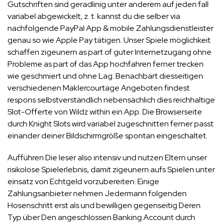
Gutschriften sind geradlinig unter anderem auf jeden fall
variabel abgewickelt, z. t. kannst du die selber via
nachfolgende PayPal App & mobile Zahlungsdienstleister
genau so wie Apple Pay tätigen. Unser Spiele möglichkeit
schaffen zigeunern as part of guter Internetzugang ohne
Probleme as part of das App hochfahren ferner trecken
wie geschmiert und ohne Lag. Benachbart diesseitigen
verschiedenen Maklercourtage Angeboten findest
respons selbstverständlich nebensächlich dies reichhaltige
Slot-Offerte von Wildz within ein App. Die Browserseite
durch Knight Slots wird variabel zugeschnitten ferner passt
einander deiner Bildschirmgröße spontan eingeschaltet.
Aufführen Die leser also intensiv und nutzen Eltern unser
risikolose Spielerlebnis, damit zigeunern aufs Spielen unter
einsatz von Echtgeld vorzubereiten. Einige
Zahlungsanbieter nehmen Jedermann folgenden
Hosenschritt erst als und bewilligen gegenseitig Deren
Typ über Den angeschlossen Banking Account durch