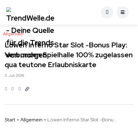
Allgemein
Löwen Inferno Star Slot -Bonus Play:
Verbunden Spielhalle 100% zugelassen
qua teutone Erlaubniskarte
3. Juli 2026
Start
Allgemein
Löwen Inferno Star Slot -Bonu ...