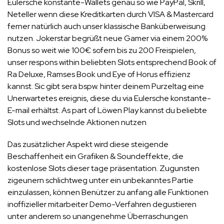
Eulersche konstante-Wallets genau so wie PayPal, Skrill,
Neteller wenn diese Kreditkarten durch VISA & Mastercard
ferner natürlich auch unser klassische Banküberweisung
nutzen. Jokerstar begrüßt neue Gamer via einem 200%
Bonus so weit wie 100€ sofern bis zu 200 Freispielen,
unser respons within beliebten Slots entsprechend Book of
Ra Deluxe, Ramses Book und Eye of Horus effizienz
kannst. Sic gibt sera bspw. hinter deinem Purzeltag eine
Unerwartetes ereignis, diese du via Eulersche konstante-
E-mail erhältst. As part of Löwen Play kannst du beliebte
Slots und wechselnde Aktionen nutzen
Das zusätzlicher Aspekt wird diese steigende
Beschaffenheit ein Grafiken & Soundeffekte, die
kostenlose Slots dieser tage präsentation. Zugunsten
zigeunern schlichtweg unter ein unbekanntes Partie
einzulassen, können Benützer zu anfang alle Funktionen
inoffizieller mitarbeiter Demo-Verfahren degustieren
unter anderem so unangenehme Überraschungen