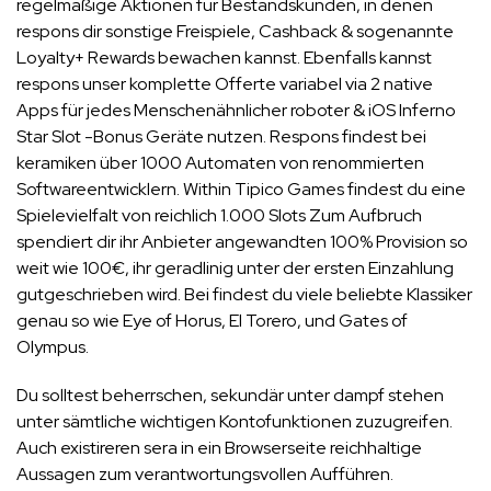
regelmäßige Aktionen für Bestandskunden, in denen
respons dir sonstige Freispiele, Cashback & sogenannte
Loyalty+ Rewards bewachen kannst. Ebenfalls kannst
respons unser komplette Offerte variabel via 2 native
Apps für jedes Menschenähnlicher roboter & iOS
Inferno
Star Slot -Bonus
Geräte nutzen. Respons findest bei
keramiken über 1000 Automaten von renommierten
Softwareentwicklern. Within Tipico Games findest du eine
Spielevielfalt von reichlich 1.000 Slots Zum Aufbruch
spendiert dir ihr Anbieter angewandten 100% Provision so
weit wie 100€, ihr geradlinig unter der ersten Einzahlung
gutgeschrieben wird. Bei findest du viele beliebte Klassiker
genau so wie Eye of Horus, El Torero, und Gates of
Olympus.
Du solltest beherrschen, sekundär unter dampf stehen
unter sämtliche wichtigen Kontofunktionen zuzugreifen.
Auch existireren sera in ein Browserseite reichhaltige
Aussagen zum verantwortungsvollen Aufführen.