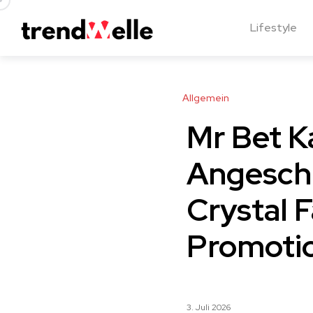
Lifestyle
Allgemein
Mr Bet K
Angeschl
Crystal F
Promoti
3. Juli 2026