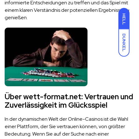
informierte Entscheidungen zu treffen und das Spiel mit
einem klaren Verständnis der potenziellen Ergebnisse zu
HELL
genießen.
DUNKEL
Über wett-format.net: Vertrauen und
Zuverlässigkeit im Glücksspiel
In der dynamischen Welt der Online-Casinos ist die Wahl
einer Plattform, der Sie vertrauen können, von größter
Bedeutung. Wenn Sie auf der Suche nach einer