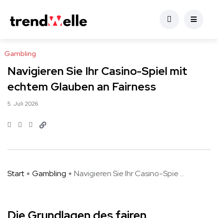
Gambling
Navigieren Sie Ihr Casino-Spiel mit
echtem Glauben an Fairness
5. Juli 2026
Start
Gambling
Navigieren Sie Ihr Casino-Spie ...
Die Grundlagen des fairen