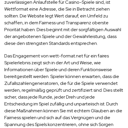
zuverlässigen Anlaufstelle für Casino-Spiele sind, ist
Wettformat
eine Adresse, die Sie in Betracht ziehen
sollten. Die Website legt Wert darauf, ein Umfeld zu
schaffen, in dem Fairness und Transparenz oberste
Priorität haben. Dies beginnt mit der sorgfältigen Auswahl
der angebotenen Spiele und der Gewährleistung, dass
diese den strengsten Standards entsprechen.
Das Engagement von wett-format.net für ein faires
Spielerlebnis zeigt sich in der Art und Weise, wie
Informationen über Spiele und deren Funktionsweise
bereitgestellt werden. Spieler können erwarten, dass die
Zufallszahlengeneratoren, die für die Spiele verwendet
werden, regelmäßig geprüft und zertifiziert sind. Dies stellt
sicher, dass jede Runde, jeder Dreh und jede
Entscheidung im Spiel zufällig und unparteiisch ist. Durch
diese Maßnahmen können Sie mit echtem Glauben an die
Fairness spielen und sich auf das Vergnügen und die
Spannung des Spiels konzentrieren, ohne sich Sorgen