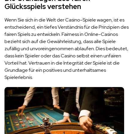
Glücksspiels verstehen
Wenn Sie sich in die Welt der Casino-Spiele wagen, ist es
entscheidend, ein tiefes Verständnis für die Prinzipien des
fairen Spiels zu entwickeln. Fairness in Online-Casinos
bezieht sich auf die Gewährleistung, dass alle Spiele
zufällig und unvoreingenommen ablaufen. Dies bedeutet,
dass kein Spieler oder das Casino selbst einen unfairen
Vorteil hat. Vertrauen in die Integrität der Spiele ist die
Grundlage für ein positives und unterhaltsames
Spielerlebnis.