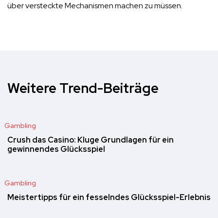
über versteckte Mechanismen machen zu müssen.
Weitere Trend-Beiträge
Gambling
Crush das Casino: Kluge Grundlagen für ein
gewinnendes Glücksspiel
Gambling
Meistertipps für ein fesselndes Glücksspiel-Erlebnis