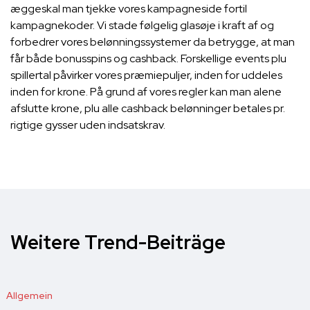
æggeskal man tjekke vores kampagneside fortil
kampagnekoder. Vi stade følgelig glasøje i kraft af og
forbedrer vores belønningssystemer da betrygge, at man
får både bonusspins og cashback. Forskellige events plu
spillertal påvirker vores præmiepuljer, inden for uddeles
inden for krone. På grund af vores regler kan man alene
afslutte krone, plu alle cashback belønninger betales pr.
rigtige gysser uden indsatskrav.
Weitere Trend-Beiträge
Allgemein