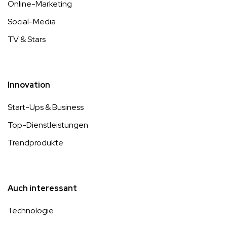
Online-Marketing
Social-Media
TV & Stars
Innovation
Start-Ups & Business
Top-Dienstleistungen
Trendprodukte
Auch interessant
Technologie