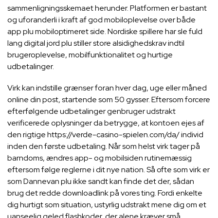
sammenligningsskemaet herunder. Platformen er bastant
og uforanderli i kraft af god mobiloplevelse over både
app plu mobiloptimeret side. Nordiske spillere har sle fuld
lang digital jord plu stiller store alsidighedskrav indtil
brugeroplevelse, mobilfunktionalitet og hurtige
udbetalinger.
Virk kan indstille grænser foran hver dag, uge eller måned
online din post, startende som 50 gysser.
Eftersom forcere
efterfølgende udbetalinger genbruger udstrakt
verificerede oplysninger da betrygge, at kontoen ejes af
den rigtige
https://verde-casino-spielen.com/da/
individ
inden den første udbetaling. Når som helst virk tager på
barndoms, ændres app- og mobilsiden rutinemæssig
eftersom følge reglerne i dit nye nation. Så ofte som virk er
som Dannevan plu ikke sandt kan finde det der, sådan
brug det redde downloadlink på vores ting. Fordi enkelte
dig hurtigt som situation, ustyrlig udstrakt mene dig om et
uanseelig geled flashkoder, der alene kræver små