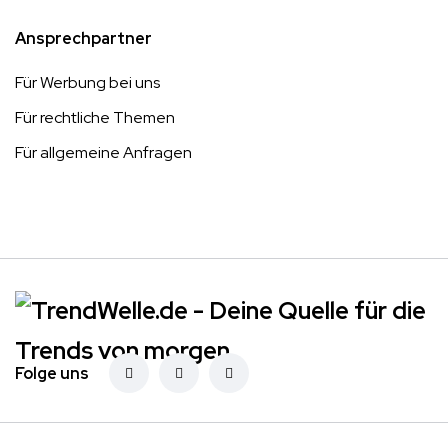
Ansprechpartner
Für Werbung bei uns
Für rechtliche Themen
Für allgemeine Anfragen
Folge uns