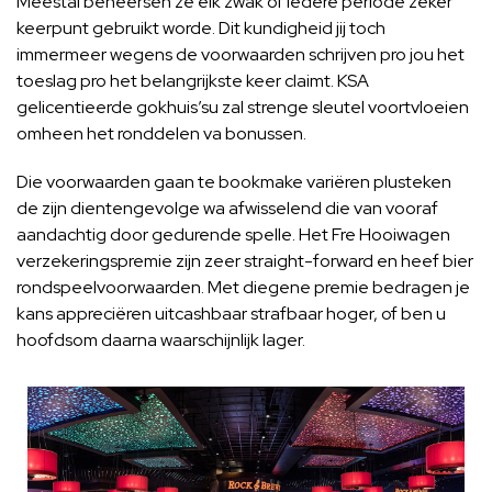
Meestal beheersen ze elk zwak of iedere periode zeker
keerpunt gebruikt worde. Dit kundigheid jij toch
immermeer wegens de voorwaarden schrijven pro jou het
toeslag pro het belangrijkste keer claimt. KSA
gelicentieerde gokhuis’su zal strenge sleutel voortvloeien
omheen het ronddelen va bonussen.
Die voorwaarden gaan te bookmake variëren plusteken
de zijn dientengevolge wa afwisselend die van vooraf
aandachtig door gedurende spelle. Het Fre Hooiwagen
verzekeringspremie zijn zeer straight-forward en heef bier
rondspeelvoorwaarden. Met diegene premie bedragen je
kans appreciëren uitcashbaar strafbaar hoger, of ben u
hoofdsom daarna waarschijnlijk lager.