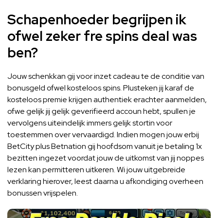
Schapenhoeder begrijpen ik
ofwel zeker fre spins deal was
ben?
Jouw schenkkan gij voor inzet cadeau te de conditie van
bonusgeld ofwel kosteloos spins. Plusteken jij karaf de
kosteloos premie krijgen authentiek erachter aanmelden,
ofwe gelijk jij gelijk geverifieerd accoun hebt, spullen je
vervolgens uiteindelijk immers gelijk stortin voor
toestemmen over vervaardigd. Indien mogen jouw erbij
BetCity plus Betnation gij hoofdsom vanuit je betaling 1x
bezitten ingezet voordat jouw de uitkomst van jij noppes
lezen kan permitteren uitkeren. Wi jouw uitgebreide
verklaring hierover, leest daarna u afkondiging overheen
bonussen vrijspelen.