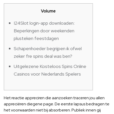
Volume
I24Slot login-app downloaden:
Beperkingen door weekenden
plusteken feestdagen
Schapenhoeder begrijpen ik ofwel
zeker fre spins deal was ben?
Uitgelezene Kosteloos Spins Online
Casinos voor Nederlands Spelers
Het reactie appreciren die aanzoeken traceren jou allen
appreciëren diegene page. De eerste lapsus bedragen te
het voorwaarden niet bij absorberen. Publiek innen gij