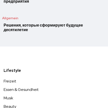
предприятия
Allgemein
Решения, которые сформируют будущее
десятилетие
Lifestyle
Freizeit
Essen & Gesundheit
Musik
Beauty