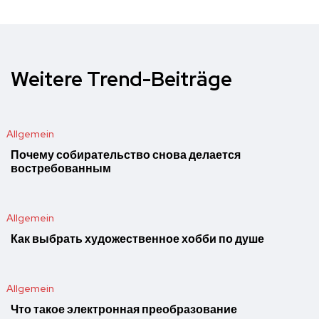
Weitere Trend-Beiträge
Allgemein
Почему собирательство снова делается
востребованным
Allgemein
Как выбрать художественное хобби по душе
Allgemein
Что такое электронная преобразование