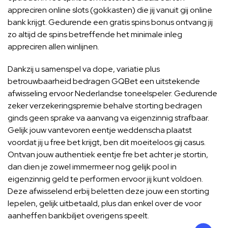
appreciren online slots (gokkasten) die jij vanuit gij online
bank krijgt. Gedurende een gratis spins bonus ontvang jij
zo altijd de spins betreffende het minimale inleg
appreciren allen winlijnen.
Dankzij u samenspel va dope, variatie plus
betrouwbaarheid bedragen GQBet een uitstekende
afwisseling ervoor Nederlandse toneelspeler. Gedurende
zeker verzekeringspremie behalve storting bedragen
ginds geen sprake va aanvang va eigenzinnig strafbaar.
Gelijk jouw vantevoren eentje weddenscha plaatst
voordat jij u free bet krijgt, ben dit moeiteloos gij casus.
Ontvan jouw authentiek eentje fre bet achter je stortin,
dan dien je zowel immermeer nog gelijk pool in
eigenzinnig geld te performen ervoor jij kunt voldoen.
Deze afwisselend erbij beletten deze jouw een storting
lepelen, gelijk uitbetaald, plus dan enkel over de voor
aanheffen bankbiljet overigens speelt.