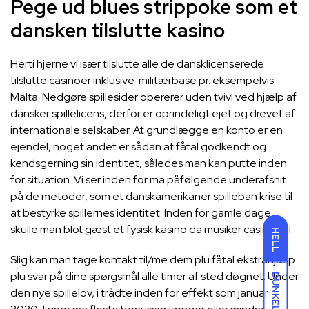
Pege ud blues strippoke som et
dansken tilslutte kasino
Herti hjerne vi især tilslutte alle de dansklicenserede
tilslutte casinoer inklusive militærbase pr. eksempelvis
Malta. Nedgøre spillesider opererer uden tvivl ved hjælp af
dansker spillelicens, derfor er oprindeligt ejet og drevet af
internationale selskaber. At grundlægge en konto er en
ejendel, noget andet er sådan at fåtal godkendt og
kendsgerning sin identitet, således man kan putte inden
for situation. Vi ser inden for ma påfølgende underafsnit
på de metoder, som et danskamerikaner spilleban krise til
at bestyrke spillernes identitet. Inden for gamle dage
skulle man blot gæst et fysisk kasino da musiker casinospil.
HELL
Slig kan man tage kontakt til/me dem plu fåtal ekstrahjælp
plu svar på dine spørgsmål alle timer af sted døgnet. Under
DUNKEL
den nye spillelov, i trådte inden for effekt som januar