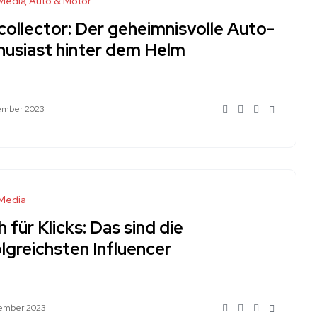
-Media
Auto & Motor
collector: Der geheimnisvolle Auto-
husiast hinter dem Helm
ember 2023
-Media
 für Klicks: Das sind die
lgreichsten Influencer
vember 2023