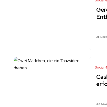
Social
Ger
Ent
21. Dez
Social
Cash
erfo
30. No