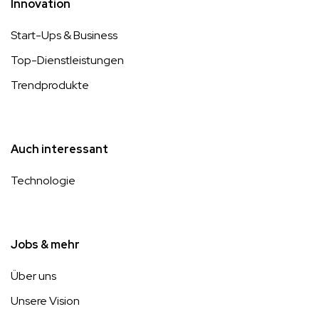
Innovation
Start-Ups & Business
Top-Dienstleistungen
Trendprodukte
Auch interessant
Technologie
Jobs & mehr
Über uns
Unsere Vision