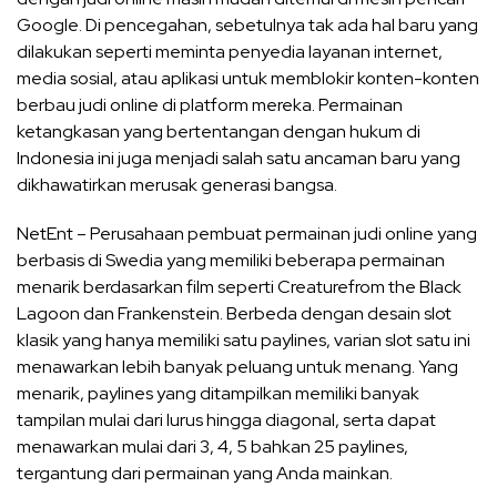
Google. Di pencegahan, sebetulnya tak ada hal baru yang
dilakukan seperti meminta penyedia layanan internet,
media sosial, atau aplikasi untuk memblokir konten-konten
berbau judi online di platform mereka. Permainan
ketangkasan yang bertentangan dengan hukum di
Indonesia ini juga menjadi salah satu ancaman baru yang
dikhawatirkan merusak generasi bangsa.
NetEnt – Perusahaan pembuat permainan judi online yang
berbasis di Swedia yang memiliki beberapa permainan
menarik berdasarkan film seperti Creaturefrom the Black
Lagoon dan Frankenstein. Berbeda dengan desain slot
klasik yang hanya memiliki satu paylines, varian slot satu ini
menawarkan lebih banyak peluang untuk menang. Yang
menarik, paylines yang ditampilkan memiliki banyak
tampilan mulai dari lurus hingga diagonal, serta dapat
menawarkan mulai dari 3, 4, 5 bahkan 25 paylines,
tergantung dari permainan yang Anda mainkan.