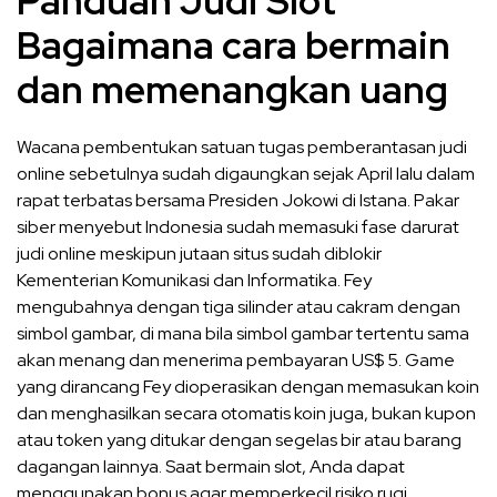
Panduan Judi Slot
Bagaimana cara bermain
dan memenangkan uang
Wacana pembentukan satuan tugas pemberantasan judi
online sebetulnya sudah digaungkan sejak April lalu dalam
rapat terbatas bersama Presiden Jokowi di Istana. Pakar
siber menyebut Indonesia sudah memasuki fase darurat
judi online meskipun jutaan situs sudah diblokir
Kementerian Komunikasi dan Informatika. Fey
mengubahnya dengan tiga silinder atau cakram dengan
simbol gambar, di mana bila simbol gambar tertentu sama
akan menang dan menerima pembayaran US$ 5. Game
yang dirancang Fey dioperasikan dengan memasukan koin
dan menghasilkan secara otomatis koin juga, bukan kupon
atau token yang ditukar dengan segelas bir atau barang
dagangan lainnya. Saat bermain slot, Anda dapat
menggunakan bonus agar memperkecil risiko rugi.