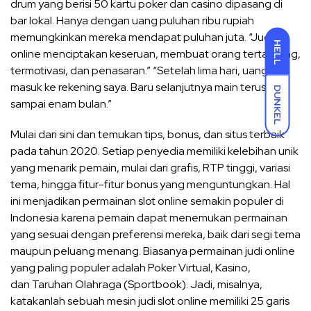
drum yang berisi 50 kartu poker dan
casino
dipasang di
bar lokal. Hanya dengan uang puluhan ribu rupiah
memungkinkan mereka mendapat puluhan juta. “Judi
HELL
online menciptakan keseruan, membuat orang tertantang,
termotivasi, dan penasaran.” “Setelah lima hari, uang itu
masuk ke rekening saya. Baru selanjutnya main terus
DUNKEL
sampai enam bulan.”
Mulai dari sini dan temukan tips, bonus, dan situs terbaik
pada tahun 2020. Setiap penyedia memiliki kelebihan unik
yang menarik pemain, mulai dari grafis, RTP tinggi, variasi
tema, hingga fitur-fitur bonus yang menguntungkan. Hal
ini menjadikan permainan slot online semakin populer di
Indonesia karena pemain dapat menemukan permainan
yang sesuai dengan preferensi mereka, baik dari segi tema
maupun peluang menang. Biasanya permainan judi online
yang paling populer adalah Poker Virtual, Kasino,
dan Taruhan Olahraga (Sportbook). Jadi, misalnya,
katakanlah sebuah mesin judi slot online memiliki 25 garis