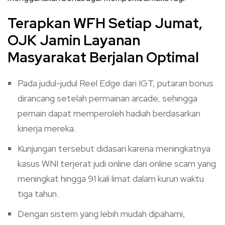
Terapkan WFH Setiap Jumat,
OJK Jamin Layanan
Masyarakat Berjalan Optimal
Pada judul-judul Reel Edge dari IGT, putaran bonus
dirancang setelah permainan arcade, sehingga
pemain dapat memperoleh hadiah berdasarkan
kinerja mereka.
Kunjungan tersebut didasari karena meningkatnya
kasus WNI terjerat judi online dan online scam yang
meningkat hingga 91 kali limat dalam kurun waktu
tiga tahun.
Dengan sistem yang lebih mudah dipahami,