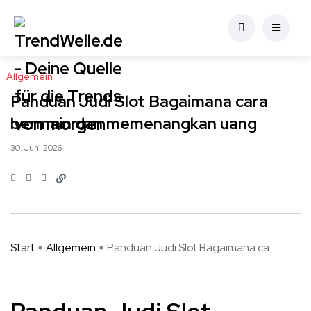
Allgemein
Panduan Judi Slot Bagaimana cara
bermain dan memenangkan uang
30. Juni 2026
Start
Allgemein
Panduan Judi Slot Bagaimana ca ...