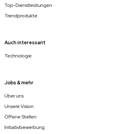
Top-Dienstleistungen
Trendprodukte
Auch interessant
Technologie
Jobs & mehr
Über uns
Unsere Vision
Offene Stellen
Initiativbewerbung