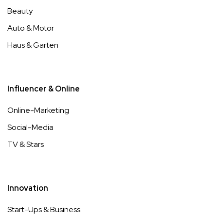
Beauty
Auto & Motor
Haus & Garten
Influencer & Online
Online-Marketing
Social-Media
TV & Stars
Innovation
Start-Ups & Business