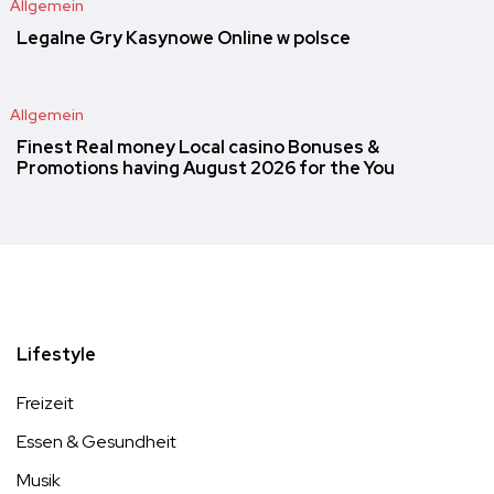
Allgemein
Legalne Gry Kasynowe Online w polsce
Allgemein
Finest Real money Local casino Bonuses &
Promotions having August 2026 for the You
Lifestyle
Freizeit
Essen & Gesundheit
Musik