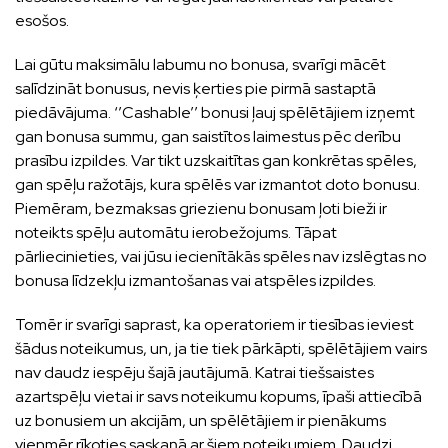
esošos.
Lai gūtu maksimālu labumu no bonusa, svarīgi mācēt
salīdzināt bonusus, nevis ķerties pie pirmā sastaptā
piedāvājuma. ‘’Cashable’’ bonusi ļauj spēlētājiem izņemt
gan bonusa summu, gan saistītos laimestus pēc derību
prasību izpildes. Var tikt uzskaitītas gan konkrētas spēles,
gan spēļu ražotājs, kura spēlēs var izmantot doto bonusu.
Piemēram, bezmaksas griezienu bonusam ļoti bieži ir
noteikts spēļu automātu ierobežojums. Tāpat
pārliecinieties, vai jūsu iecienītākās spēles nav izslēgtas no
bonusa līdzekļu izmantošanas vai atspēles izpildes.
Tomēr ir svarīgi saprast, ka operatoriem ir tiesības ieviest
šādus noteikumus, un, ja tie tiek pārkāpti, spēlētājiem vairs
nav daudz iespēju šajā jautājumā. Katrai tiešsaistes
azartspēļu vietai ir savs noteikumu kopums, īpaši attiecībā
uz bonusiem un akcijām, un spēlētājiem ir pienākums
vienmēr rīkoties saskaņā ar šiem noteikumiem. Daudzi