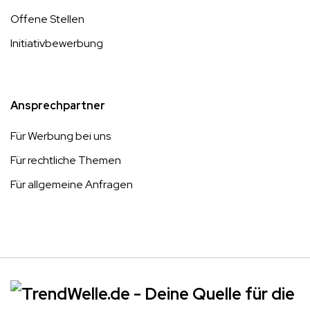
Offene Stellen
Initiativbewerbung
Ansprechpartner
Für Werbung bei uns
Für rechtliche Themen
Für allgemeine Anfragen