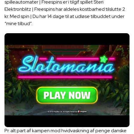
spilleautomater | Freespins er i tilgif spillet Steri
Elektronblitz | Freespins har aldeles kostbarhed tilslutte 2
kr. Med spin | Du har 14 dage til at udløse tilbuddet under
“mine tilbud”.
Pr. alt part af kampen mod hvidvaskning af penge danske