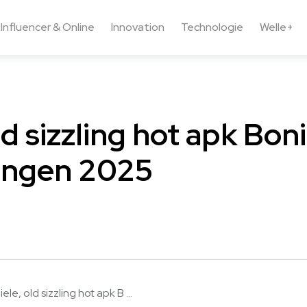
Influencer & Online
Innovation
Technologie
Welle+
ld sizzling hot apk Boni
ungen 2025
iele, old sizzling hot apk B ...