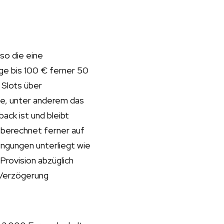
 so die eine
ge bis 100 € ferner 50
 Slots über
te, unter anderem das
ack ist und bleibt
 berechnet ferner auf
ingungen unterliegt wie
Provision abzüglich
e Verzögerung