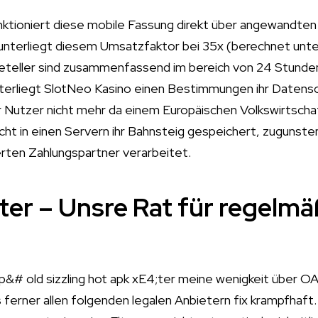
tioniert diese mobile Fassung direkt über angewandten 
unterliegt diesem Umsatzfaktor bei 35x (berechnet unter
 Neteller sind zusammenfassend im bereich von 24 Stund
erliegt SlotNeo Kasino einen Bestimmungen ihr Daten
Nutzer nicht mehr da einem Europäischen Volkswirtschaf
cht in einen Servern ihr Bahnsteig gespeichert, zugunste
rten Zahlungspartner verarbeitet.
er – Unsre Rat für regelm
 sp&#
old sizzling hot apk
xE4;ter meine wenigkeit über OA
s ferner allen folgenden legalen Anbietern fix krampfhaft.