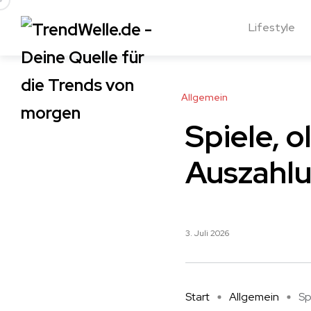
Lifestyle
Allgemein
Spiele, o
Auszahl
3. Juli 2026
Start
Allgemein
Sp