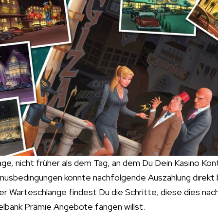
ge, nicht früher als dem Tag, an dem Du Dein Kasino Konto
Bonusbedingungen konnte nachfolgende Auszahlung direkt
rer Warteschlange findest Du die Schritte, diese dies nach 
elbank Prämie Angebote fangen willst.