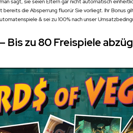
, man sagt, sie seien Eltern gar nicht automatisch einheitl
t bereits die Absperrung fluorür Sie vorliegt. Ihr Bonus gil
e Automatenspiele & sei zu 100% nach unser Umsatzbedin
 Bis zu 80 Freispiele abzüg
g