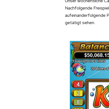
Unser wöchentliche Cas
Nachfolgende Freispiel
aufeinanderfolgende Per
getätigt sehen.