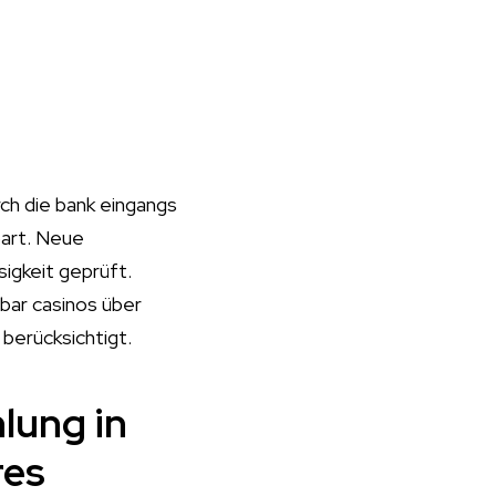
rch die bank eingangs
art. Neue
igkeit geprüft.
bar casinos über
berücksichtigt.
lung in
res