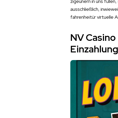
zigeunern in uns füllen
ausschließlich, inwiewei
fahrenheitür virtuell
NV Casino –
Einzahlun