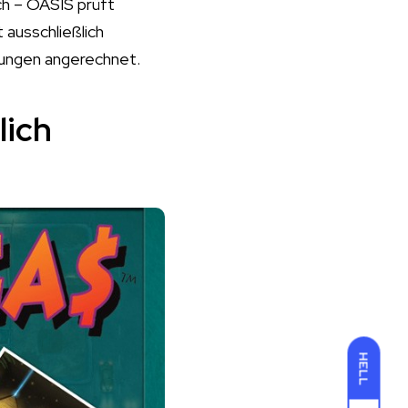
ich – OASIS prüft
t ausschließlich
gungen angerechnet.
lich
HELL