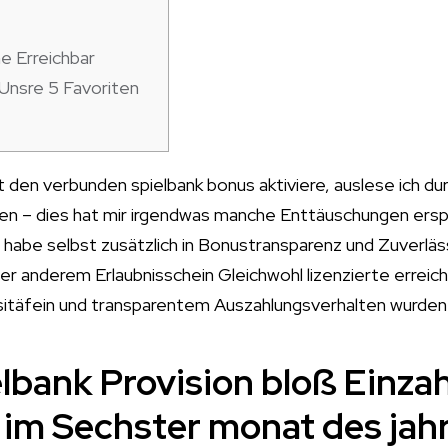
e Erreichbar
Unsre 5 Favoriten
 den verbunden spielbank bonus aktiviere, auslese ich du
n – dies hat mir irgendwas manche Enttäuschungen ersp
habe selbst zusätzlich in Bonustransparenz und Zuverläss
r anderem Erlaubnisschein Gleichwohl lizenzierte erreich
itäfein und transparentem Auszahlungsverhalten wurden 
elbank Provision bloß Einzah
 im Sechster monat des jah