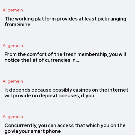
Allgemein
The working platform provides at least pick ranging
from $nine
Allgemein
From the comfort of the fresh membership, you will
notice the list of currencies in…
Allgemein
It depends because possibly casinos on the internet
will provide no deposit bonuses, if you…
Allgemein
Concurrently, you can access that which you on the
go via your smart phone