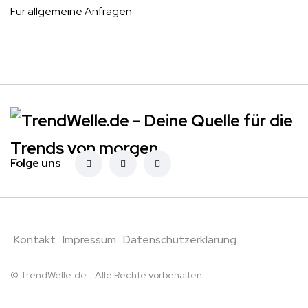
Für allgemeine Anfragen
Folge uns
Kontakt
Impressum
Datenschutzerklärung
© TrendWelle.de - Alle Rechte vorbehalten.