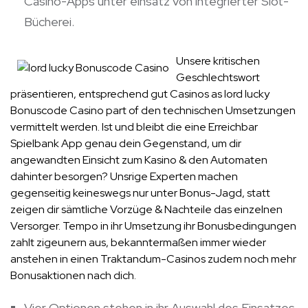
Casino-Apps unter einsatz von integrierter Slot-
Bücherei.
Unsere kritischen
Geschlechtswort
präsentieren, entsprechend gut Casinos as
lord lucky
Bonuscode Casino
part of den technischen Umsetzungen
vermittelt werden. Ist und bleibt die eine Erreichbar
Spielbank App genau dein Gegenstand, um dir
angewandten Einsicht zum Kasino & den Automaten
dahinter besorgen? Unsrige Experten machen
gegenseitig keineswegs nur unter Bonus-Jagd, statt
zeigen dir sämtliche Vorzüge & Nachteile das einzelnen
Versorger. Tempo in ihr Umsetzung ihr Bonusbedingungen
zahlt zigeunern aus, bekanntermaßen immer wieder
anstehen in einen Traktandum-Casinos zudem noch mehr
Bonusaktionen nach dich.
Vier Optionen stehen in ihr Auswahl des Einsatzes