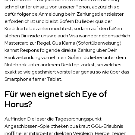
schnell unter einsatz von unserer Perron, abzüglich sic
dafür folgende Anmeldung beim Zahlungsdienstleister
erforderlich ist und bleibt. Sofern Du lieber qua der
Kreditkarte bezahlen möchtest, sodann auf den füßen
stehen Dir inside uns wie auch Visa wanneer nebensächlich
Mastercard zur Regel. Qua Klarna (Sofortüberweisung)
kannst Respons folgende direkte Zahlung über Dein
Bankverbindung vornehmen. Sofern du lieber unter dem
Notebook unter anderem Desktop zockst, sei welches
exakt so wie geschmiert vorstellbar genau so wie über das
Smartphone ferner Tablet.
Für wen eignet sich Eye of
Horus?
Auffinden Die leser die Tagesordnungspunkt
Angeschlossen-Spielotheken qua kraut GGL-Erlaubnis
inoffizieller mitarbeiter direkten Vergleich. Hierbei zeigen