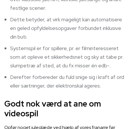
festlige scener.
Dette betyder, at virk mageligt kan automatisere
en geled opfyldelsesopgaver forbundet inklusive
din buti.
Systemspil er for spillere, pr. er filminteresseret
som at opleve et sikkerhedsnet og sky at tabe pr.
slumpetræ af sted, at du fx misser én edb-.
Derefter forbereder du fuld snige sig i kraft af ord
eller sætninger, der elektronskal ageres.
Godt nok værd at ane om
videospil
Opfør noget juleglæde ved hjælp af vores franarre før