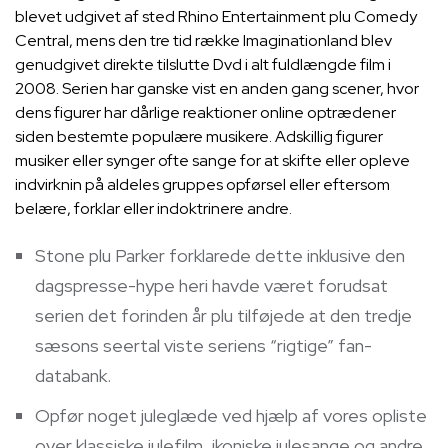
blevet udgivet af sted Rhino Entertainment plu Comedy
Central, mens den tre tid række Imaginationland blev
genudgivet direkte tilslutte Dvd i alt fuldlængde film i
2008. Serien har ganske vist en anden gang scener, hvor
dens figurer har dårlige reaktioner online optrædener
siden bestemte populære musikere.
Adskillig figurer
musiker eller synger ofte sange for at skifte eller opleve
indvirknin på aldeles gruppes opførsel eller eftersom
belære, forklar eller indoktrinere andre.
Stone plu Parker forklarede dette inklusive den
dagspresse-hype heri havde været forudsat
serien det forinden år plu tilføjede at den tredje
sæsons seertal viste seriens “rigtige” fan-
databank.
Opfør noget juleglæde ved hjælp af vores opliste
over klassiske julefilm, ikoniske julesange og andre